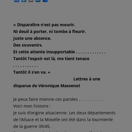
a
w
m
i
a
c
i
a
n
r
e
t
i
k
t
b
t
l
e
a
o
e
d
g
« Disparaître n’est pas mourir.
o
r
I
e
Ni deuil à porter, ni tombe à fleurir.
k
n
r
Juste une absence.
Des souvenirs.
Et cette attente insupportable . . . . . . . . . . . . .
Tantôt l’espoir est là, me tient tenace
. . . . . . . . . . .
Tantôt il s’en va. »
Lettres à une
disparue de Véronique Massenot
Je peux faire mienne ces paroles . . . . . . . . . . .
Voici mon histoire :
Je suis d’origine alsacienne. Les deux départements
de l’Alsace et la Moselle ont été dans la tourmente
de la guerre 39/45.