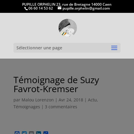
PUPILLE ORPHELIN 23, rue de Bretagne 14000 Caen
06 60 14 53 62
pupille.orphelin@gmail.com
Ouvrir la
Sélectionner une page
Témoignage de Suzy
Favrot-Kremser
par
Malou Lorenzon
|
Avr 24, 2018
|
Actu
,
Témoignages
|
3 commentaires
F
T
E
L
P