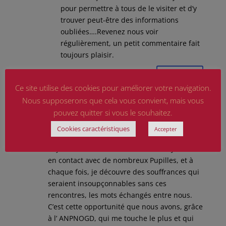
pour permettre à tous de le visiter et d’y
trouver peut-être des informations
oubliées….Revenez nous voir
régulièrement, un petit commentaire fait
toujours plaisir.
Réponse
Ce site utilise des cookies pour améliorer votre navigation.
Nous supposerons que cela vous convient, mais vous
Françoise MAZET
sur 1 mai 2018 à 14 h 55
pouvez quitter si vous le souhaitez.
min
Cookies caractéristiques
Accepter
Suzy, Je ne connaissais pas ton passé familial
et je suis très émue de le découvrir. Je suis
en contact avec de nombreux Pupilles, et à
chaque fois, je découvre des souffrances qui
seraient insoupçonnables sans ces
rencontres, les mots échangés entre nous.
C’est cette opportunité que nous avons, grâce
à l’ ANPNOGD, qui me touche le plus et qui