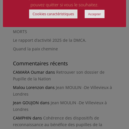
En silence et en peine
pouvez quitter si vous le souhaitez.
Futur Mur des noms des victimes de la Seconde
Cookies caractéristiques
Accepter
Guerre mondiale
RÉPARER LES OMISSIONS SUR LES MONUMENTS AUX
MORTS
Le rapport d’activité 2025 de la DMCA.
Quand la paix chemine
Commentaires récents
CAMARA Oumar
dans
Retrouver son dossier de
Pupille de la Nation
Malou Lorenzon
dans
Jean MOULIN -De Villevieux à
Londres
Jean GOUJON
dans
Jean MOULIN -De Villevieux à
Londres
CAMPHIN
dans
Cohérence des dispositifs de
reconnaissance au bénéfice des pupilles de la