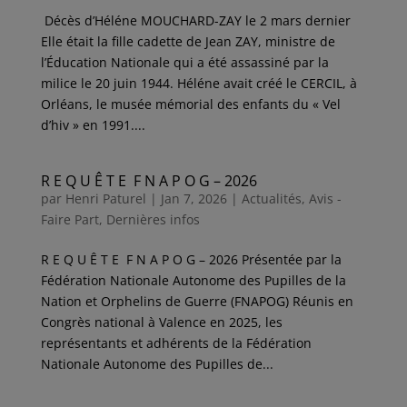
Décès d’Héléne MOUCHARD-ZAY le 2 mars dernier
Elle était la fille cadette de Jean ZAY, ministre de
l’Éducation Nationale qui a été assassiné par la
milice le 20 juin 1944. Héléne avait créé le CERCIL, à
Orléans, le musée mémorial des enfants du « Vel
d’hiv » en 1991....
R E Q U Ê T E F N A P O G – 2026
par
Henri Paturel
|
Jan 7, 2026
|
Actualités
,
Avis -
Faire Part
,
Dernières infos
R E Q U Ê T E F N A P O G – 2026 Présentée par la
Fédération Nationale Autonome des Pupilles de la
Nation et Orphelins de Guerre (FNAPOG) Réunis en
Congrès national à Valence en 2025, les
représentants et adhérents de la Fédération
Nationale Autonome des Pupilles de...