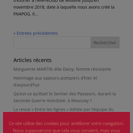
trésorier à l’ANPNOGD de Moselle jusqu’en
novembre 2018, date à laquelle nous avons créé la
FNAPOG. Il...
« Entrées précédentes
Articles récents
Marguerite MARTIN dite Daisy, femme résistante
Hommage aux sapeurs-pompiers d’hier et
d’aujourd’hui
Qu’est-ce qu’était le Sentier des Passeurs, durant la
Seconde Guerre mondiale, à Moussey ?
La revue « Entre les lignes » éditée par l’équipe du
musée de Besançon
Ce site utilise des cookies pour améliorer votre navigation.
HIROSHIMA
Nous supposerons que cela vous convient, mais vous