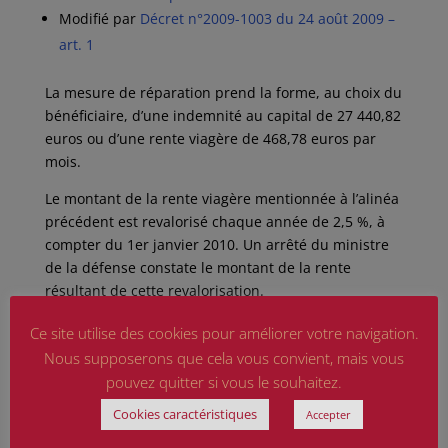
Modifié par
Décret n°2009-1003 du 24 août 2009 –
art. 1
La mesure de réparation prend la forme, au choix du
bénéficiaire, d’une indemnité au capital de 27 440,82
euros ou d’une rente viagère de 468,78 euros par
mois.
Le montant de la rente viagère mentionnée à l’alinéa
précédent est revalorisé chaque année de 2,5 %, à
compter du 1er janvier 2010. Un arrêté du ministre
de la défense constate le montant de la rente
résultant de cette revalorisation.
Le montant de la rente est exprimé aux deux chiffres
Ce site utilise des cookies pour améliorer votre navigation.
significatifs après la virgule, le second étant
Nous supposerons que cela vous convient, mais vous
augmenté d’une unité si le chiffre suivant est égal ou
pouvez quitter si vous le souhaitez.
supérieur à cinq.
Cookies caractéristiques
Accepter
Article 3
En savoir plus sur cet article…