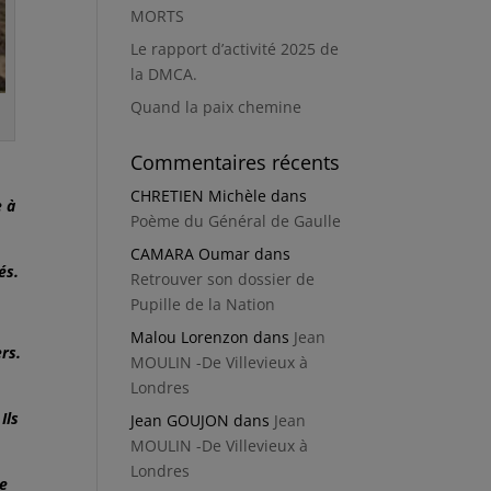
MORTS
Le rapport d’activité 2025 de
la DMCA.
Quand la paix chemine
Commentaires récents
CHRETIEN Michèle
dans
e à
Poème du Général de Gaulle
CAMARA Oumar
dans
és.
Retrouver son dossier de
Pupille de la Nation
Malou Lorenzon
dans
Jean
ers.
MOULIN -De Villevieux à
Londres
Ils
Jean GOUJON
dans
Jean
MOULIN -De Villevieux à
Londres
de