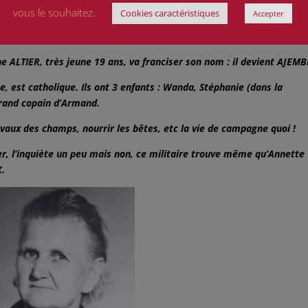
 partie de la rafle du « Vel d’Hiv » tandis que son grand-père n’a pas
vous le souhaitez.
Cookies caractéristiques
Accepter
usqu’en Octobre car le grand-père soucieux de son petit fils va adre
ainsi qu’une cousine Annette FUKS qui deviendra plus tard Mme GLAN
iane ALTIER, très jeune 19 ans, va franciser son nom : il devient AJEM
ise, est catholique. Ils ont 3 enfants : Wanda, Stéphanie (dans la
grand copain d’Armand.
avaux des champs, nourrir les bêtes, etc la vie de campagne quoi !
er, l’inquiète un peu mais non, ce militaire trouve même qu’Annette
K.