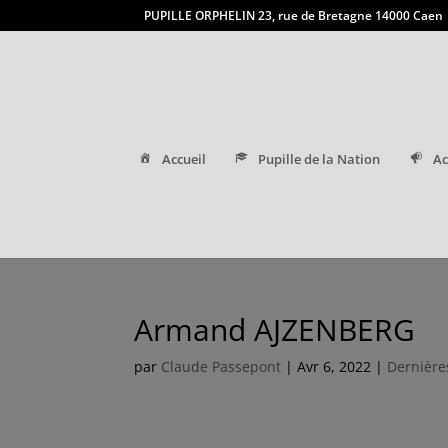
PUPILLE ORPHELIN 23, rue de Bretagne 14000 Caen
Accueil
Pupille de la Nation
Ac
Armand AJZENBERG
par
Claude Passepont
|
Avr 6, 2022
|
Dernière