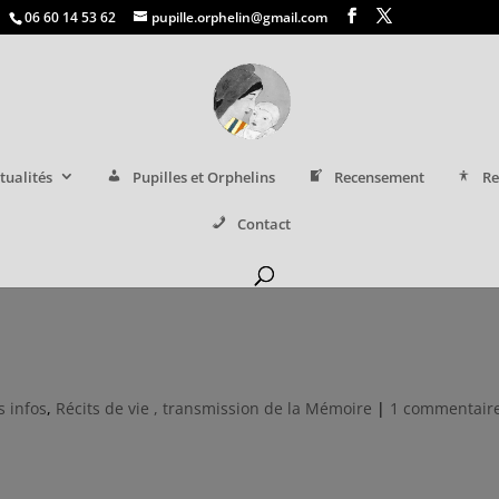
06 60 14 53 62
pupille.orphelin@gmail.com
tualités
Pupilles et Orphelins
Recensement
Re
Contact
s infos
,
Récits de vie , transmission de la Mémoire
|
1 commentair