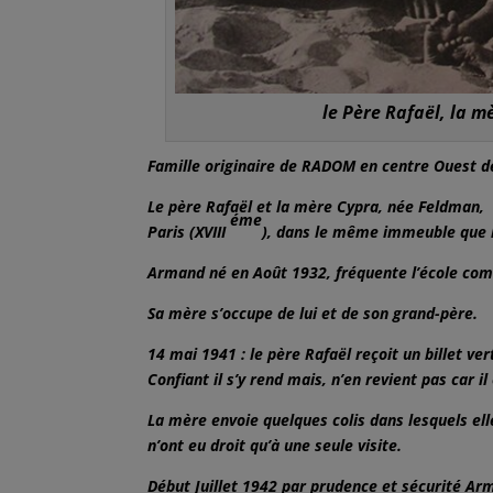
le Père Rafaël, la 
Famille originaire de RADOM en centre Ouest d
Le père Rafaël et la mère Cypra, née Feldman, a
éme
Paris (XVIII
), dans le même immeuble que 
Armand né en Août 1932, fréquente l’école com
Sa mère s’occupe de lui et de son grand-père.
14 mai 1941 : le père Rafaël reçoit un billet ve
Confiant il s’y rend mais, n’en revient pas car i
La mère envoie quelques colis dans lesquels ell
n’ont eu droit qu’à une seule visite.
Début Juillet 1942 par prudence et sécurité A