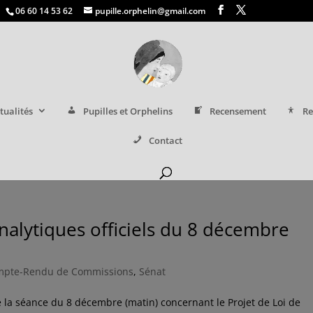
06 60 14 53 62
pupille.orphelin@gmail.com
tualités
Pupilles et Orphelins
Recensement
Re
Contact
nalytiques officiels du 8 décembre
mpte-Rendu de Commissions
,
Sénat
la séance du 8 décembre (matin) concernant le Projet de Loi de