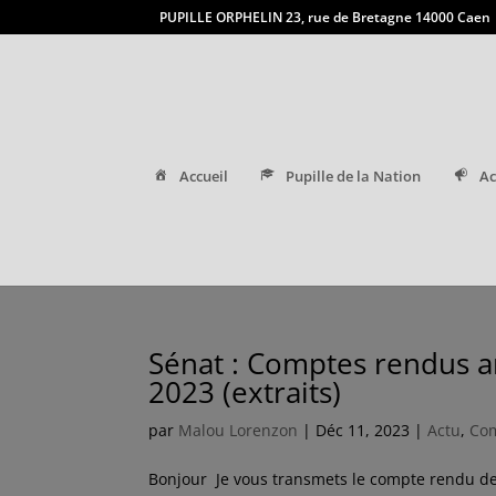
PUPILLE ORPHELIN 23, rue de Bretagne 14000 Caen
Accueil
Pupille de la Nation
Ac
Sénat : Comptes rendus a
2023 (extraits)
par
Malou Lorenzon
|
Déc 11, 2023
|
Actu
,
Co
Bonjour Je vous transmets le compte rendu de 