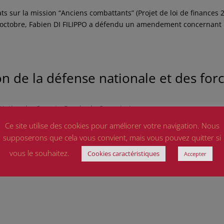
s sur la mission “Anciens combattants” (Projet de loi de finances 
6 octobre, Fabien DI FILIPPO a défendu un amendement concernant 
de la défense nationale et des for
Nationale
,
Compte-Rendu de Commissions
Ce site utilise des cookies pour améliorer votre navigation. Nous
compte-rendu de l’audition de madame Darrieussecq pour la
supposerons que cela vous convient, mais vous pouvez quitter si
 y lire que faire un recensement pour les soldats du contingent
vous le souhaitez.
Cookies caractéristiques
Accepter