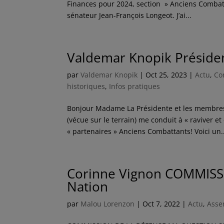
Finances pour 2024, section » Anciens Combatta
sénateur Jean-François Longeot. J’ai...
Valdemar Knopik Présiden
par
Valdemar Knopik
|
Oct 25, 2023
|
Actu
,
Co
historiques
,
Infos pratiques
Bonjour Madame La Présidente et les membres
(vécue sur le terrain) me conduit à « raviver 
« partenaires » Anciens Combattants! Voici un..
Corinne Vignon COMMISSI
Nation
par
Malou Lorenzon
|
Oct 7, 2022
|
Actu
,
Asse