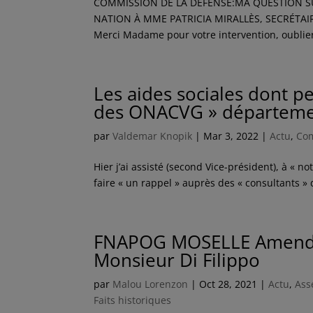
COMMISSION DE LA DÉFENSE:MA QUESTION SU
NATION À MME PATRICIA MIRALLÈS, SECRÉTA
Merci Madame pour votre intervention, oublier 
Les aides sociales dont pe
des ONACVG » départeme
par
Valdemar Knopik
|
Mar 3, 2022
|
Actu
,
Co
Hier j’ai assisté (second Vice-président), à « n
faire « un rappel » auprès des « consultants » d
FNAPOG MOSELLE Amende
Monsieur Di Filippo
par
Malou Lorenzon
|
Oct 28, 2021
|
Actu
,
Ass
Faits historiques