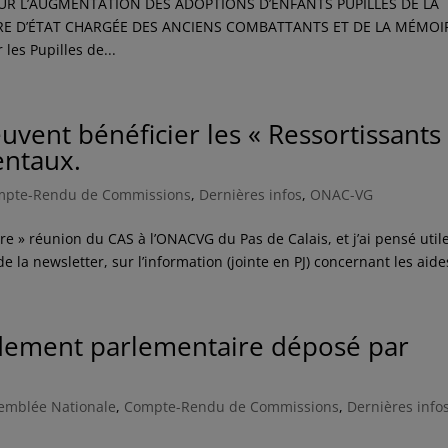
R L’AUGMENTATION DES ADOPTIONS D’ENFANTS PUPILLES DE LA
IRE D’ÉTAT CHARGÉE DES ANCIENS COMBATTANTS ET DE LA MÉMO
les Pupilles de...
uvent bénéficier les « Ressortissants
ntaux.
mpte-Rendu de Commissions
,
Dernières infos
,
ONAC-VG
otre » réunion du CAS à l’ONACVG du Pas de Calais, et j’ai pensé util
e la newsletter, sur l’information (jointe en PJ) concernant les aides
ment parlementaire déposé par
emblée Nationale
,
Compte-Rendu de Commissions
,
Dernières info