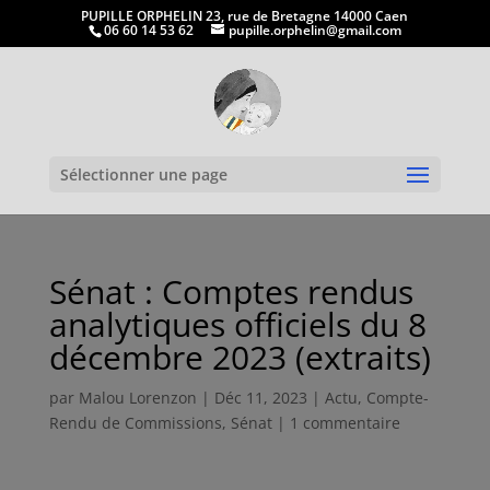
PUPILLE ORPHELIN 23, rue de Bretagne 14000 Caen
06 60 14 53 62
pupille.orphelin@gmail.com
Ouvrir la
Sélectionner une page
Sénat : Comptes rendus
analytiques officiels du 8
décembre 2023 (extraits)
par
Malou Lorenzon
|
Déc 11, 2023
|
Actu
,
Compte-
Rendu de Commissions
,
Sénat
|
1 commentaire