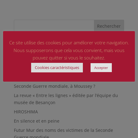
Ce site utilise des cookies pour améliorer votre navigation.
Articles récents
Nous supposerons que cela vous convient, mais vous
Marguerite MARTIN dite Daisy, femme résistante
pouvez quitter si vous le souhaitez.
Hommage aux sapeurs-pompiers d’hier et
Cookies caractéristiques
Accepter
d’aujourd’hui
Qu’est-ce qu’était le Sentier des Passeurs, durant la
Seconde Guerre mondiale, à Moussey ?
La revue « Entre les lignes » éditée par l’équipe du
musée de Besançon
HIROSHIMA
En silence et en peine
Futur Mur des noms des victimes de la Seconde
Guerre mondiale