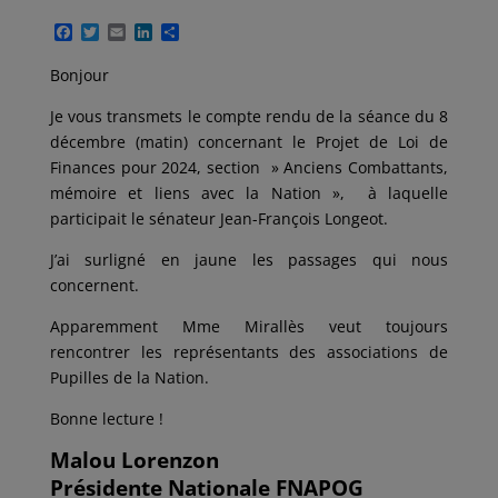
F
T
E
L
P
a
w
m
i
a
c
i
a
n
r
Bonjour
e
t
i
k
t
b
t
l
e
a
Je vous transmets le compte rendu de la séance du 8
o
e
d
g
o
r
I
e
décembre (matin) concernant le Projet de Loi de
k
n
r
Finances pour 2024, section » Anciens Combattants,
mémoire et liens avec la Nation », à laquelle
participait le sénateur Jean-François Longeot.
J’ai surligné en jaune les passages qui nous
concernent.
Apparemment Mme Mirallès veut toujours
rencontrer les représentants des associations de
Pupilles de la Nation.
Bonne lecture !
Malou Lorenzon
Présidente Nationale FNAPOG