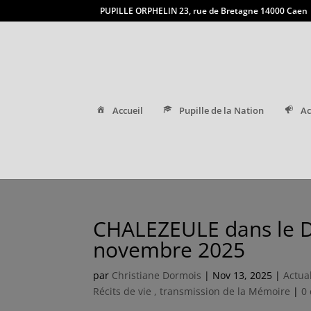
PUPILLE ORPHELIN 23, rue de Bretagne 14000 Caen
Accueil
Pupille de la Nation
Ac
CHALEZEULE dans le 
novembre 2025
par
Christiane Dormois
|
Nov 13, 2025
|
Actua
Récits de vie , transmission de la Mémoire
|
0