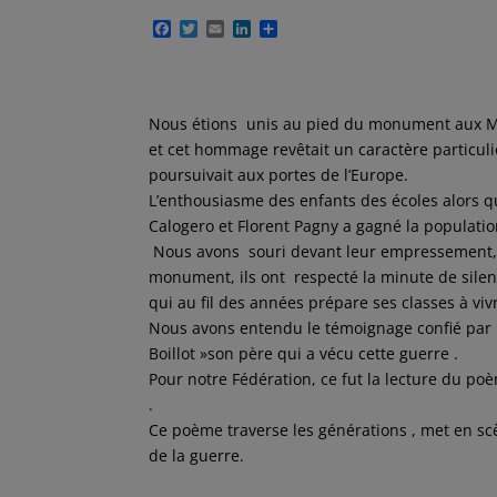
F
T
E
L
P
a
w
m
i
a
c
i
a
n
r
e
t
i
k
t
b
t
l
e
a
o
e
d
g
Nous étions unis au pied du monument aux 
o
r
I
e
et cet hommage revêtait un caractère particulie
k
n
r
poursuivait aux portes de l’Europe.
L’enthousiasme des enfants des écoles alors qu’
Calogero et Florent Pagny a gagné la populati
Nous avons souri devant leur empressement, i
monument, ils ont respecté la minute de silen
qui au fil des années prépare ses classes à v
Nous avons entendu le témoignage confié par 
Boillot »son père qui a vécu cette guerre .
Pour notre Fédération, ce fut la lecture du po
.
Ce poème traverse les générations , met en scè
de la guerre.