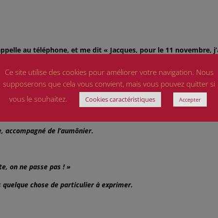
appelle au téléphone, et me dit « Jacques, pour le 11 novembre, j’
ntrer » Un peu surpris, Je me rend
Ce site utilise des cookies pour améliorer votre navigation. Nous
ien) et dans un sourire timide, tendre , un peu gêné, elle me te
 vécu pendant cette grande guerre. Voici son texte :
supposerons que cela vous convient, mais vous pouvez quitter si
vous le souhaitez.
Cookies caractéristiques
Accepter
régiment de marche d’infanterie, regroupait ses survivants après 
ès du fort du Douaumont) Verdun.
nie, accompagné de l’aumônier.
e, on ne passe pas ! »
 quelque chose de particulier à exprimer.