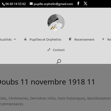
06 60 14 53 62
pupille.orphelin@gmail.com
tualités
Pupilles et Orphelins
Recensement
Re
Contact
Doubs 11 novembre 1918 11
lités
,
Cérémonies
,
Dernières infos
,
Faits historiques
,
Manifestation
 commentaires