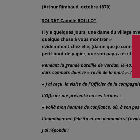
(Arthur Rimbaud, octobre 1870)
SOLDAT Camille BOILLOT
Il y a quelques jours, une dame du village m’
quelque chose à vous mo
évidemment chez elle, (dame que je connais b
petit bout de papier, que son papa a écrit et
Pendant la grande bataille de Verdun, le 407e 
durs combats dans le « ravin de la mort ». (Pr
« J’ai reçu la visite de l’Officier de la compag
L’Officier me présenta en ces termes :
« Voilà mon homme de confiance, où, à son post
L’aumônier me félicita et me demanda si j’avais
J’ai répondu :