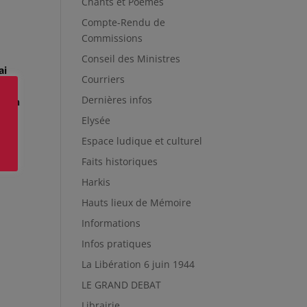
Chants et Poèmes
Compte-Rendu de
Commissions
Conseil des Ministres
ai
Courriers
s
Dernières infos
nd un
Elysée
Espace ludique et culturel
de
Faits historiques
Harkis
Hauts lieux de Mémoire
Informations
Infos pratiques
La Libération 6 juin 1944
LE GRAND DEBAT
Librairie