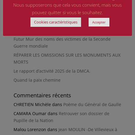
Nous supposerons que cela vous convient, mais vous
La revue « Entre les lignes » éditée par l’équipe du
musée de Besançon
pouvez quitter si vous le souhaitez.
HIROSHIMA
Cookies caractéristiques
Accepter
En silence et en peine
Futur Mur des noms des victimes de la Seconde
Guerre mondiale
RÉPARER LES OMISSIONS SUR LES MONUMENTS AUX
MORTS
Le rapport d’activité 2025 de la DMCA.
Quand la paix chemine
Commentaires récents
CHRETIEN Michèle
dans
Poème du Général de Gaulle
CAMARA Oumar
dans
Retrouver son dossier de
Pupille de la Nation
Malou Lorenzon
dans
Jean MOULIN -De Villevieux à