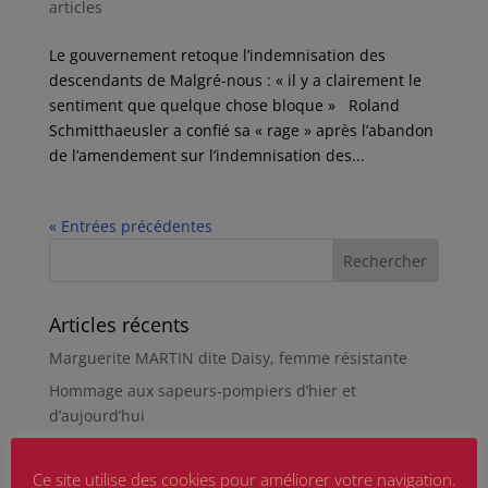
articles
Le gouvernement retoque l’indemnisation des
descendants de Malgré-nous : « il y a clairement le
sentiment que quelque chose bloque » Roland
Schmitthaeusler a confié sa « rage » après l’abandon
de l’amendement sur l’indemnisation des...
« Entrées précédentes
Articles récents
Marguerite MARTIN dite Daisy, femme résistante
Hommage aux sapeurs-pompiers d’hier et
d’aujourd’hui
Qu’est-ce qu’était le Sentier des Passeurs, durant la
Seconde Guerre mondiale, à Moussey ?
Ce site utilise des cookies pour améliorer votre navigation.