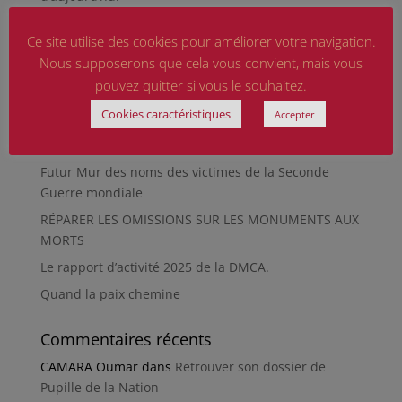
Qu’est-ce qu’était le Sentier des Passeurs, durant la
Ce site utilise des cookies pour améliorer votre navigation.
Seconde Guerre mondiale, à Moussey ?
Nous supposerons que cela vous convient, mais vous
La revue « Entre les lignes » éditée par l’équipe du
pouvez quitter si vous le souhaitez.
musée de Besançon
Cookies caractéristiques
Accepter
HIROSHIMA
En silence et en peine
Futur Mur des noms des victimes de la Seconde
Guerre mondiale
RÉPARER LES OMISSIONS SUR LES MONUMENTS AUX
MORTS
Le rapport d’activité 2025 de la DMCA.
Quand la paix chemine
Commentaires récents
CAMARA Oumar
dans
Retrouver son dossier de
Pupille de la Nation