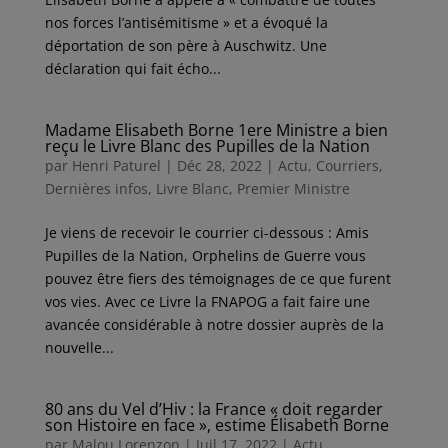
nos forces l’antisémitisme » et a évoqué la
déportation de son père à Auschwitz. Une
déclaration qui fait écho...
Madame Elisabeth Borne 1ere Ministre a bien
reçu le Livre Blanc des Pupilles de la Nation
par
Henri Paturel
|
Déc 28, 2022
|
Actu
,
Courriers
,
Dernières infos
,
Livre Blanc
,
Premier Ministre
Je viens de recevoir le courrier ci-dessous : Amis
Pupilles de la Nation, Orphelins de Guerre vous
pouvez être fiers des témoignages de ce que furent
vos vies. Avec ce Livre la FNAPOG a fait faire une
avancée considérable à notre dossier auprès de la
nouvelle...
80 ans du Vel d’Hiv : la France « doit regarder
son Histoire en face », estime Élisabeth Borne
par
Malou Lorenzon
|
Juil 17, 2022
|
Actu
,