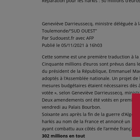
Réparation pour les harkis : 50 millions d’eur
Geneviève Darrieussecq, ministre déléguée à l
Toulemonde/“SUD OUEST”
Par Sudouest.fr avec AFP
Publié le 05/11/2021 à 16h03
Cette somme est une première traduction à l
Cinquante millions d’euros sont prévus dans 
du président de la République, Emmanuel Macr
adoptés à l’Assemblée nationale. Un projet de 
mesures budgétaires étaient nécessaires dès à 
votée », selon Geneviève Darrieussecq, minist
Deux amendements ont été votés en première le
vendredi au Palais Bourbon.
Soixante ans après la fin de la guerre d’Algé
harkis au nom de la France et annoncé un proje
ayant combattu aux côtés de l’armée française
302 millions en tout