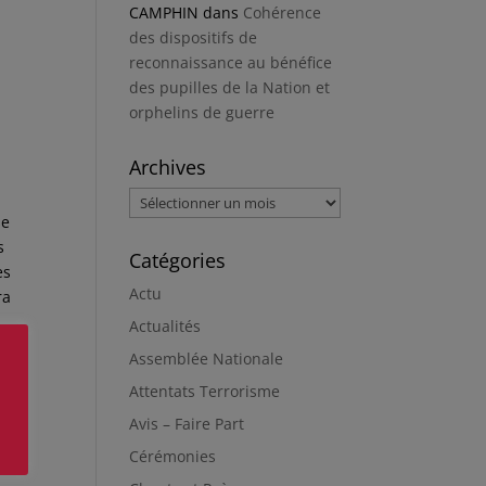
CAMPHIN
dans
Cohérence
des dispositifs de
reconnaissance au bénéfice
des pupilles de la Nation et
orphelins de guerre
Archives
Archives
se
s
Catégories
es
Actu
ra
Actualités
Assemblée Nationale
Attentats Terrorisme
ux
ns
Avis – Faire Part
Cérémonies