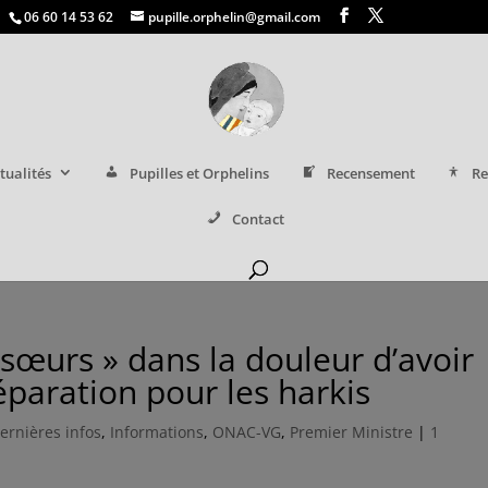
06 60 14 53 62
pupille.orphelin@gmail.com
tualités
Pupilles et Orphelins
Recensement
Re
Contact
t sœurs » dans la douleur d’avoir
éparation pour les harkis
ernières infos
,
Informations
,
ONAC-VG
,
Premier Ministre
|
1