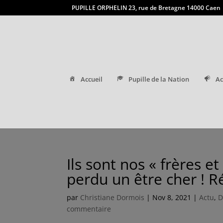
PUPILLE ORPHELIN 23, rue de Bretagne 14000 Caen
Accueil
Pupille de la Nation
Ac
Ils sont nos « frères e
perdu un être cher ! R
par
Christiane Dormois
|
Nov 8, 2021
|
Actu
,
D
commentaire