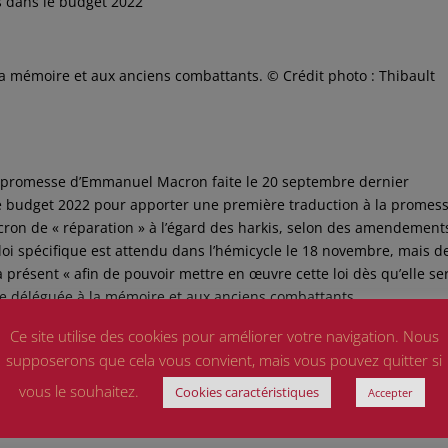
os dans le budget 2022
a mémoire et aux anciens combattants. © Crédit photo : Thibault
a promesse d’Emmanuel Macron faite le 20 septembre dernier
le budget 2022 pour apporter une première traduction à la promes
on de « réparation » à l’égard des harkis, selon des amendement
loi spécifique est attendu dans l’hémicycle le 18 novembre, mais d
présent « afin de pouvoir mettre en œuvre cette loi dès qu’elle se
re déléguée à la mémoire et aux anciens combattants.
cture, le premier dans la soirée du 26 octobre et le second ce
Ce site utilise des cookies pour améliorer votre navigation. Nous
supposerons que cela vous convient, mais vous pouvez quitter si
rie, Emmanuel Macron avait, le 20 septembre, demandé « pardon » a
t de loi de « reconnaissance et de réparation » envers ces Algérie
vous le souhaitez.
Cookies caractéristiques
Accepter
.