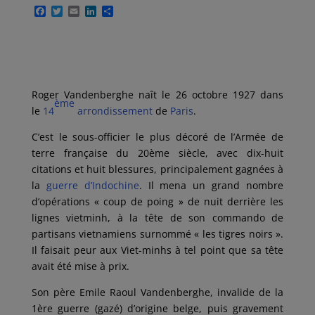
F
T
E
L
P
a
w
m
i
a
c
i
a
n
r
e
t
i
k
t
b
t
l
e
a
o
e
d
g
o
r
I
e
k
n
r
Roger Vandenberghe naît le 26 octobre 1927 dans
ème
le
14
arrondissement
de
Paris
.
C’est le sous-officier le plus décoré de l’Armée de
terre française du 20ème siècle, avec dix-huit
citations et huit blessures, principalement gagnées à
la
guerre d’Indochine
. Il mena un grand nombre
d’opérations « coup de poing » de nuit derrière les
lignes vietminh, à la tête de son commando de
partisans vietnamiens surnommé « les tigres noirs ».
Il faisait peur aux Viet-minhs à tel point que sa tête
avait été mise à prix.
Son père Emile Raoul Vandenberghe, invalide de la
1ère guerre (gazé) d’origine belge, puis gravement