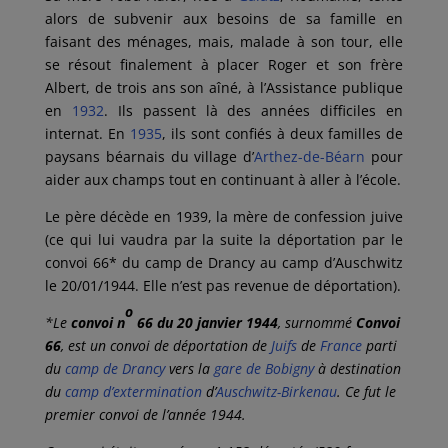
alors de subvenir aux besoins de sa famille en
faisant des ménages, mais, malade à son tour, elle
se résout finalement à placer Roger et son frère
Albert, de trois ans son aîné, à l’Assistance publique
en
1932
. Ils passent là des années difficiles en
internat. En
1935
, ils sont confiés à deux familles de
paysans béarnais du village d’
Arthez-de-Béarn
pour
aider aux champs tout en continuant à aller à l’école.
Le père décède en 1939, la mère de confession juive
(ce qui lui vaudra par la suite la déportation par le
convoi 66* du camp de Drancy au camp d’Auschwitz
le 20/01/1944. Elle n’est pas revenue de déportation).
o
*Le
convoi n
66 du 20 janvier 1944
, surnommé
Convoi
66
, est un convoi de déportation de
Juifs
de
France
parti
du
camp de Drancy
vers la
gare de Bobigny
à destination
du
camp d’extermination
d’
Auschwitz-Birkenau
. Ce fut le
premier convoi de l’année 1944.