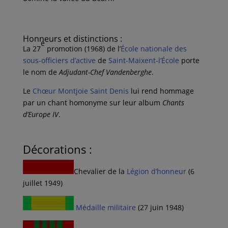
Honneurs et distinctions :
e
La 27
promotion (1968) de l’
École nationale des
sous-officiers d’active
de
Saint-Maixent-l’École
porte
le nom de
Adjudant-Chef Vandenberghe
.
Le
Chœur Montjoie Saint Denis
lui rend hommage
par un chant homonyme sur leur album
Chants
d’Europe IV
.
Décorations :
Chevalier de la
Légion d’honneur
(6
juillet 1949)
Médaille militaire
(27 juin 1948)