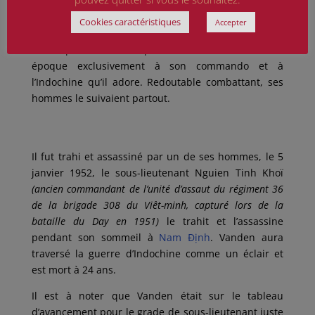
une grande méticulosité, il décuplait l’efficacité de
ses coups de main. L’adjudant-chef Vanden était un
Cookies caractéristiques
Accepter
homme grand, athlétique, mais taciturne. Il ne
fumait pas et ne buvait pas ; sa vie se résume à cette
époque exclusivement à son commando et à
l’Indochine qu’il adore. Redoutable combattant, ses
hommes le suivaient partout.
Il fut trahi et assassiné par un de ses hommes, le 5
janvier 1952, le sous-lieutenant Nguien Tinh Khoï
(ancien commandant de l’unité d’assaut du régiment 36
de la brigade 308 du Viêt-minh, capturé lors de la
bataille du Day en 1951)
le trahit et l’assassine
pendant son sommeil à
Nam Định
. Vanden aura
traversé la guerre d’Indochine comme un éclair et
est mort à 24 ans.
Il est à noter que Vanden était sur le tableau
d’avancement pour le grade de sous-lieutenant juste