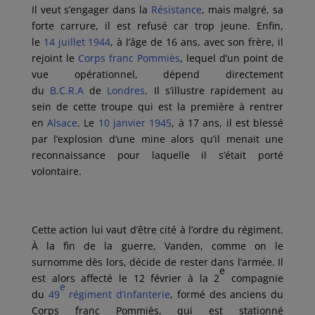
Il veut s’engager dans la
Résistance
, mais malgré, sa
forte carrure, il est refusé car trop jeune. Enfin,
le
14
juillet
1944
, à l’âge de 16 ans, avec son frère, il
rejoint le
Corps franc Pommiès
,
lequel d’un point de
vue opérationnel, dépend directement
du
B.C.R.A
de
Londres
. Il s’illustre rapidement au
sein de cette troupe qui est la première à rentrer
en
Alsace
. Le
10
janvier
1945
, à 17 ans, il est blessé
par l’explosion d’une mine alors qu’il menait une
reconnaissance pour laquelle il s’était porté
volontaire.
Cette action lui vaut d’être cité à l’ordre du régiment.
À la fin de la guerre, Vanden, comme on le
surnomme dès lors, décide de rester dans l’armée. Il
e
est alors affecté le 12 février à la 2
compagnie
e
du
49
régiment d’infanterie
, formé des anciens du
Corps franc Pommiès, qui est stationné