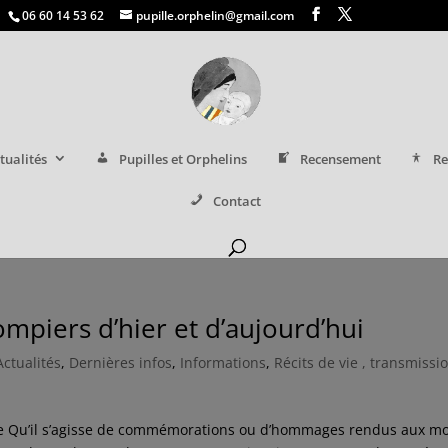
06 60 14 53 62
pupille.orphelin@gmail.com
tualités
Pupilles et Orphelins
Recensement
Re
Contact
iers d’hier et d’aujourd’hui
Actualités
,
Dernières infos
,
Informations
,
Récits de vie , transmissi
de Qu’il s’agisse de commémorations ou d’hommages rendus aux mo