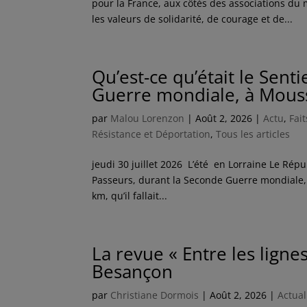
pour la France, aux côtés des associations du
les valeurs de solidarité, de courage et de...
Qu’est-ce qu’était le Sent
Guerre mondiale, à Mous
par
Malou Lorenzon
|
Août 2, 2026
|
Actu
,
Fai
Résistance et Déportation
,
Tous les articles
jeudi 30 juillet 2026 L’été en Lorraine Le Répu
Passeurs, durant la Seconde Guerre mondiale, 
km, qu’il fallait...
La revue « Entre les lign
Besançon
par
Christiane Dormois
|
Août 2, 2026
|
Actual