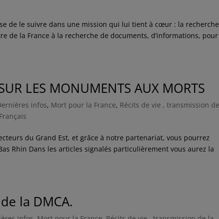
de le suivre dans une mission qui lui tient à cœur : la recherche
utre de la France à la recherche de documents, d’informations, pour
S SUR LES MONUMENTS AUX MORTS
Dernières infos
,
Mort pour la France
,
Récits de vie , transmission de
Français
lecteurs du Grand Est, et grâce à notre partenariat, vous pourrez
as Rhin Dans les articles signalés particulièrement vous aurez la
5 de la DMCA.
ères infos
,
Mort pour la France
,
Récits de vie , transmission de la