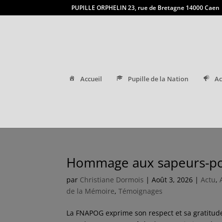
PUPILLE ORPHELIN 23, rue de Bretagne 14000 Caen
Accueil
Pupille de la Nation
Ac
Hommage aux sapeurs-pomp
par
Christiane Dormois
|
Août 3, 2026
|
Actu
,
de la Mémoire
,
Témoignages
La FNAPOG exprime son respect et sa gratitu