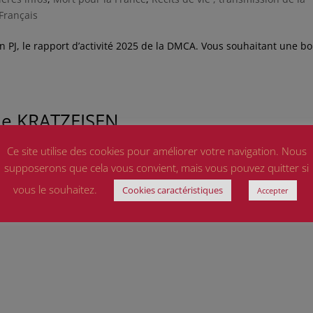
Français
en PJ, le rapport d’activité 2025 de la DMCA. Vous souhaitant une b
ille KRATZEISEN
Actualités
,
Dernières infos
,
Mort pour la France
,
Récits de vie ,
Ce site utilise des cookies pour améliorer votre navigation. Nous
supposerons que cela vous convient, mais vous pouvez quitter si
vous le souhaitez.
Cookies caractéristiques
xtraite du bulletin d’information, synthétise un travail de recherch
Accepter
mis à leur descendant. « Cette histoire familiale illustre la