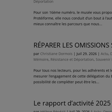
Déportation
Pour son 16ème numéro, le musée vous propose 
Protéiforme, elle nous conduit d’un bout à l’a
mieux connaître les parcours que nous...
RÉPARER LES OMISSION
par
Christiane Dormois
|
Juil 29, 2026
|
Actu
,
Mémoire
,
Résistance et Déportation
,
Souvenir 
Pour tous nos lecteurs, pour les adhérents et 
mesurer l’engagement de cette délégation du B
possibilité de compléter peut être les...
Le rapport d’activité 202
par
Hélène Bénézit
|
Juil 29, 2026
|
Actu
,
Derni