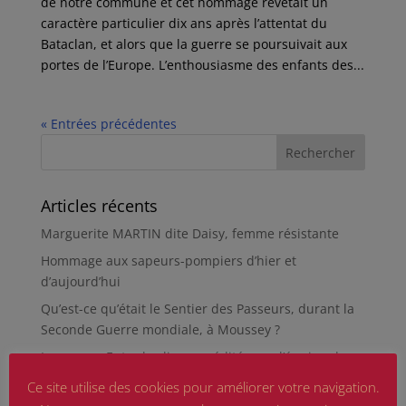
de notre commune et cet hommage revêtait un
caractère particulier dix ans après l’attentat du
Bataclan, et alors que la guerre se poursuivait aux
portes de l’Europe. L’enthousiasme des enfants des...
« Entrées précédentes
Articles récents
Marguerite MARTIN dite Daisy, femme résistante
Hommage aux sapeurs-pompiers d’hier et
d’aujourd’hui
Qu’est-ce qu’était le Sentier des Passeurs, durant la
Seconde Guerre mondiale, à Moussey ?
La revue « Entre les lignes » éditée par l’équipe du
musée de Besançon
Ce site utilise des cookies pour améliorer votre navigation.
HIROSHIMA