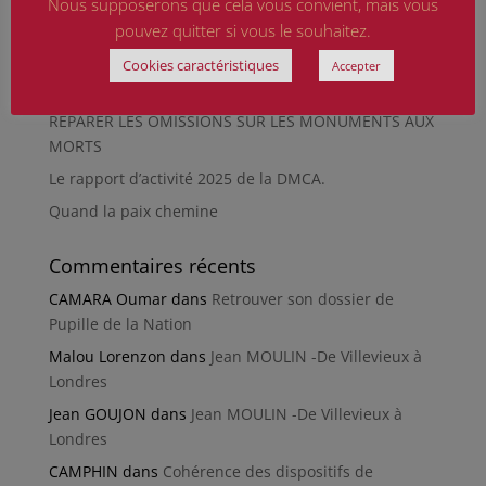
Nous supposerons que cela vous convient, mais vous
pouvez quitter si vous le souhaitez.
En silence et en peine
Futur Mur des noms des victimes de la Seconde
Cookies caractéristiques
Accepter
Guerre mondiale
RÉPARER LES OMISSIONS SUR LES MONUMENTS AUX
MORTS
Le rapport d’activité 2025 de la DMCA.
Quand la paix chemine
Commentaires récents
CAMARA Oumar
dans
Retrouver son dossier de
Pupille de la Nation
Malou Lorenzon
dans
Jean MOULIN -De Villevieux à
Londres
Jean GOUJON
dans
Jean MOULIN -De Villevieux à
Londres
CAMPHIN
dans
Cohérence des dispositifs de