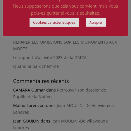
musée de Besançon
Nous supposerons que cela vous convient, mais vous
HIROSHIMA
pouvez quitter si vous le souhaitez.
En silence et en peine
Cookies caractéristiques
Accepter
Futur Mur des noms des victimes de la Seconde
Guerre mondiale
RÉPARER LES OMISSIONS SUR LES MONUMENTS AUX
MORTS
Le rapport d’activité 2025 de la DMCA.
Quand la paix chemine
Commentaires récents
CAMARA Oumar
dans
Retrouver son dossier de
Pupille de la Nation
Malou Lorenzon
dans
Jean MOULIN -De Villevieux à
Londres
Jean GOUJON
dans
Jean MOULIN -De Villevieux à
Londres