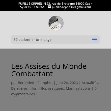
PUPILLE ORPHELIN 23, rue de Bretagne 14000 Caen
06 60 14 53 62
pupille.orphelin@gmail.com
Ouvrir la
Sélectionner une page
Les Assises du Monde
Combattant
par
Bernadette Camphin
|
Juin 24, 2026
|
Actualités
,
Dernières infos
,
Infos pratiques
,
Manifestations
|
0
commentaires