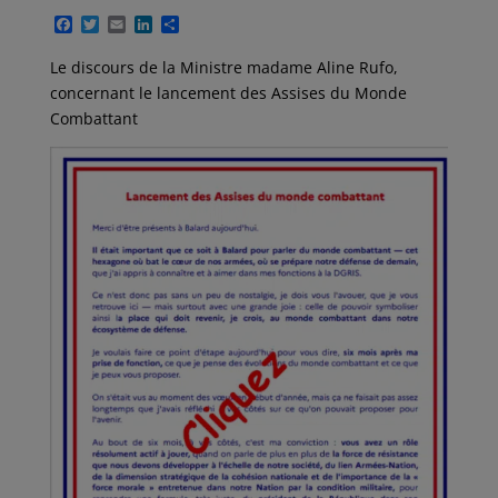
F
T
E
L
P
a
w
m
i
a
c
i
a
n
r
Le discours de la Ministre madame Aline Rufo,
e
t
i
k
t
concernant le lancement des Assises du Monde
b
t
l
e
a
o
e
d
g
Combattant
o
r
I
e
k
n
r