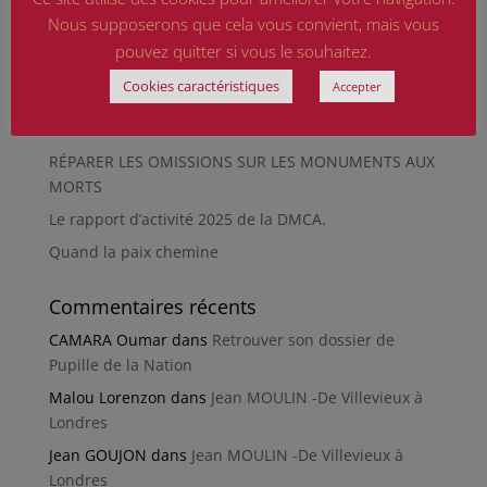
musée de Besançon
Nous supposerons que cela vous convient, mais vous
HIROSHIMA
pouvez quitter si vous le souhaitez.
En silence et en peine
Cookies caractéristiques
Accepter
Futur Mur des noms des victimes de la Seconde
Guerre mondiale
RÉPARER LES OMISSIONS SUR LES MONUMENTS AUX
MORTS
Le rapport d’activité 2025 de la DMCA.
Quand la paix chemine
Commentaires récents
CAMARA Oumar
dans
Retrouver son dossier de
Pupille de la Nation
Malou Lorenzon
dans
Jean MOULIN -De Villevieux à
Londres
Jean GOUJON
dans
Jean MOULIN -De Villevieux à
Londres