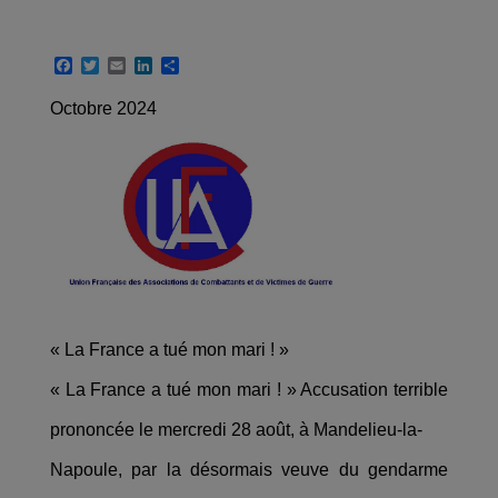
F
T
E
L
P
a
w
m
i
a
c
i
a
n
r
Octobre 2024
e
t
i
k
t
b
t
l
e
a
o
e
d
g
o
r
I
e
k
n
r
« La France a tué mon mari ! »
« La France a tué mon mari ! » Accusation terrible
prononcée le mercredi 28 août, à Mandelieu-la-
Napoule, par la désormais veuve du gendarme