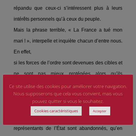
répandu que ceux-ci s’intéressent plus à leurs
intérêts personnels qu’à ceux du peuple.
Mais la phrase terrible, « La France a tué mon
mari ! », interpelle et inquiète chacun d’entre nous.
En effet,
si les forces de l’ordre sont devenues des cibles et
ne sont pas mieux protégées alors qu’ils
représentent
Ce site utilise des cookies pour améliorer votre navigation.
Nous supposerons que cela vous convient, mais vous
l’État, quel est notre statut à nous, simples
pouvez quitter si vous le souhaitez.
citoyens ? Si policiers, gendarmes, pompiers, bref
Cookies caractéristiques
Accepter
tous les
représentants de l’État sont abandonnés, qu’en