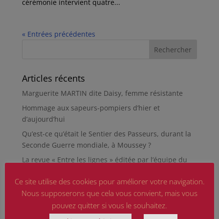
cérémonie intervient quatre...
« Entrées précédentes
Articles récents
Marguerite MARTIN dite Daisy, femme résistante
Hommage aux sapeurs-pompiers d’hier et
d’aujourd’hui
Qu’est-ce qu’était le Sentier des Passeurs, durant la
Seconde Guerre mondiale, à Moussey ?
La revue « Entre les lignes » éditée par l’équipe du
musée de Besançon
Ce site utilise des cookies pour améliorer votre navigation.
HIROSHIMA
Nous supposerons que cela vous convient, mais vous
En silence et en peine
pouvez quitter si vous le souhaitez.
Futur Mur des noms des victimes de la Seconde