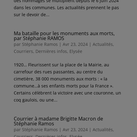
des hommages se multiplient depuis le 6 juin 2024
dans les communes. Les actualités prennent le pas
sur le devoir de...
Ma bataille pour les monuments aux morts,
par Stéphanie RAMOS
par
Stéphanie Ramos
|
Avr 23, 2024
|
Actualités
,
Courriers
,
Dernières infos
,
Elysée
1920… Fleurissent sur la place de la Mairie, au
carrefour des rues passantes, au centre du
cimetière, 38 000 monuments aux morts : « la
commune…à ses enfants morts pour la France ».
Certains célèbrent la victoire avec une couronne, un
coq gaulois, ou une...
Courrier à madame Brigitte Macron de
Stéphanie Ramos
par
Stéphanie Ramos
|
Avr 23, 2024
|
Actualités
,
Courriers
,
Dernières infos
,
Elysée