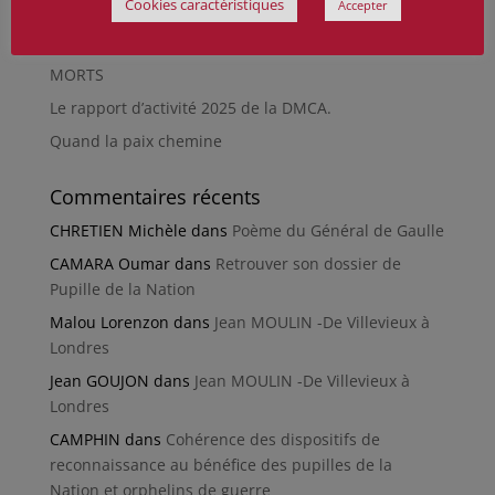
Cookies caractéristiques
Accepter
Guerre mondiale
RÉPARER LES OMISSIONS SUR LES MONUMENTS AUX
MORTS
Le rapport d’activité 2025 de la DMCA.
Quand la paix chemine
Commentaires récents
CHRETIEN Michèle
dans
Poème du Général de Gaulle
CAMARA Oumar
dans
Retrouver son dossier de
Pupille de la Nation
Malou Lorenzon
dans
Jean MOULIN -De Villevieux à
Londres
Jean GOUJON
dans
Jean MOULIN -De Villevieux à
Londres
CAMPHIN
dans
Cohérence des dispositifs de
reconnaissance au bénéfice des pupilles de la
Nation et orphelins de guerre