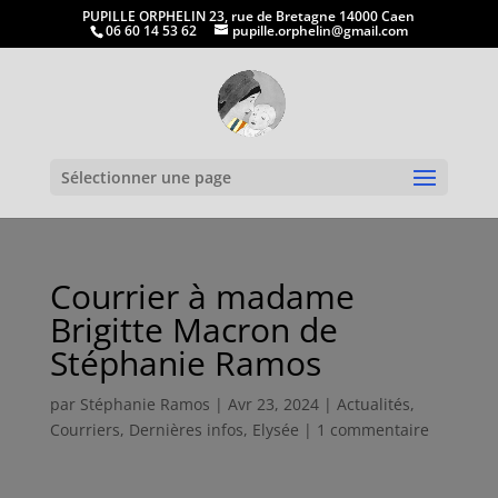
PUPILLE ORPHELIN 23, rue de Bretagne 14000 Caen
06 60 14 53 62
pupille.orphelin@gmail.com
Ouvrir la
Sélectionner une page
Courrier à madame
Brigitte Macron de
Stéphanie Ramos
par
Stéphanie Ramos
|
Avr 23, 2024
|
Actualités
,
Courriers
,
Dernières infos
,
Elysée
|
1 commentaire