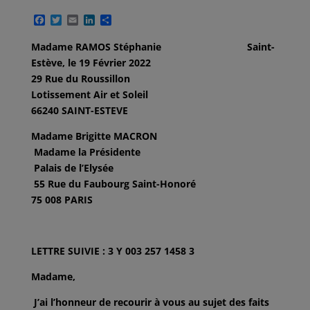
F
T
E
L
P
a
w
m
i
a
c
i
a
n
r
Madame RAMOS Stéphanie Saint-
e
t
i
k
t
Estève, le 19 Février 2022
b
t
l
e
a
o
e
d
g
29 Rue du Roussillon
o
r
I
e
Lotissement Air et Soleil
k
n
r
66240 SAINT-ESTEVE
Madame Brigitte MACRON
Madame la Présidente
Palais de l’Elysée
55 Rue du Faubourg Saint-Honoré
75 008 PARIS
LETTRE SUIVIE : 3 Y 003 257 1458 3
Madame,
J’ai l’honneur de recourir à vous au sujet des faits