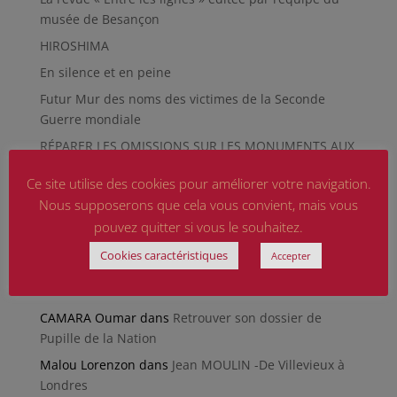
musée de Besançon
HIROSHIMA
En silence et en peine
Futur Mur des noms des victimes de la Seconde
Guerre mondiale
RÉPARER LES OMISSIONS SUR LES MONUMENTS AUX
MORTS
Ce site utilise des cookies pour améliorer votre navigation.
Le rapport d’activité 2025 de la DMCA.
Nous supposerons que cela vous convient, mais vous
Quand la paix chemine
pouvez quitter si vous le souhaitez.
Cookies caractéristiques
Accepter
Commentaires récents
CHRETIEN Michèle
dans
Poème du Général de Gaulle
CAMARA Oumar
dans
Retrouver son dossier de
Pupille de la Nation
Malou Lorenzon
dans
Jean MOULIN -De Villevieux à
Londres