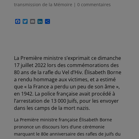
transmission de la Mémoire
|
0 commentaires
F
T
E
L
P
a
w
m
i
a
c
i
a
n
r
e
t
i
k
t
b
t
l
e
a
o
e
d
g
o
r
I
e
k
n
r
La Première ministre s’exprimait ce dimanche
17 juillet 2022 lors des commémorations des
80 ans de la rafle du Vel d’Hiv. Élisabeth Borne
a rendu hommage aux victimes, et a estimé
que « la France a perdu un peu de son âme »,
en 1942. La police française avait procédé à
l’arrestation de 13 000 Juifs, pour les envoyer
dans les camps de la mort nazis.
La Première ministre française Élisabeth Borne
prononce un discours lors d’une cérémonie
marquant le 80e anniversaire des rafles de juifs du