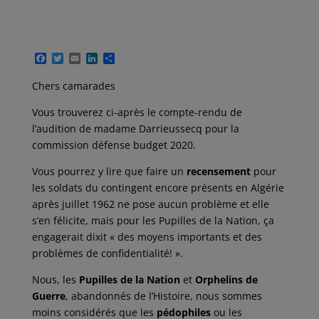
F
T
E
L
P
a
w
m
i
a
c
i
a
n
r
Chers camarades
e
t
i
k
t
b
t
l
e
a
Vous trouverez ci-après le compte-rendu de
o
e
d
g
o
r
I
e
l’audition de madame Darrieussecq pour la
k
n
r
commission défense budget 2020.
Vous pourrez y lire que faire un
recensement
pour
les soldats du contingent encore présents en Algérie
après juillet 1962 ne pose aucun problème et elle
s’en félicite, mais pour les Pupilles de la Nation, ça
engagerait dixit « des moyens importants et des
problèmes de confidentialité! ».
Nous, les
Pupilles de la Nation
et
Orphelins de
Guerre
, abandonnés de l’Histoire, nous sommes
moins considérés que les
pédophiles
ou les