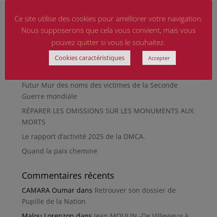
Qu’est-ce qu’était le Sentier des Passeurs, durant la
Seconde Guerre mondiale, à Moussey ?
Ce site utilise des cookies pour améliorer votre navigation.
Nous supposerons que cela vous convient, mais vous
La revue « Entre les lignes » éditée par l’équipe du
musée de Besançon
pouvez quitter si vous le souhaitez.
HIROSHIMA
Cookies caractéristiques
Accepter
En silence et en peine
Futur Mur des noms des victimes de la Seconde
Guerre mondiale
RÉPARER LES OMISSIONS SUR LES MONUMENTS AUX
MORTS
Le rapport d’activité 2025 de la DMCA.
Quand la paix chemine
Commentaires récents
CAMARA Oumar
dans
Retrouver son dossier de
Pupille de la Nation
Malou Lorenzon
dans
Jean MOULIN -De Villevieux à