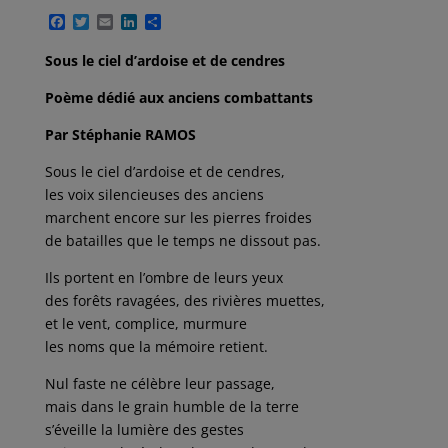
F
T
E
L
P
a
w
m
i
a
c
i
a
n
r
Sous le ciel d’ardoise et de cendres
e
t
i
k
t
b
t
l
e
a
Poème dédié aux anciens combattants
o
e
d
g
o
r
I
e
k
n
r
Par Stéphanie RAMOS
Sous le ciel d’ardoise et de cendres,
les voix silencieuses des anciens
marchent encore sur les pierres froides
de batailles que le temps ne dissout pas.
Ils portent en l’ombre de leurs yeux
des forêts ravagées, des rivières muettes,
et le vent, complice, murmure
les noms que la mémoire retient.
Nul faste ne célèbre leur passage,
mais dans le grain humble de la terre
s’éveille la lumière des gestes