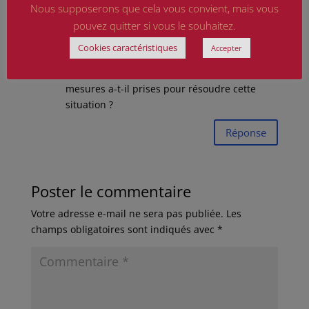
Nous supposerons que cela vous convient, mais vous
jugement d’adoption par la nation au tribunal
pouvez quitter si vous le souhaitez.
d’instance de Paris et avce une certificat pour
la transcription au répertoire civil annexe à
Cookies caractéristiques
Accepter
Nantes Je veux savoir s’il a le droit de
demander la nationalité française Quelles
mesures a-t-il prises pour résoudre cette
situation ?
Réponse
Poster le commentaire
Votre adresse e-mail ne sera pas publiée.
Les
champs obligatoires sont indiqués avec
*