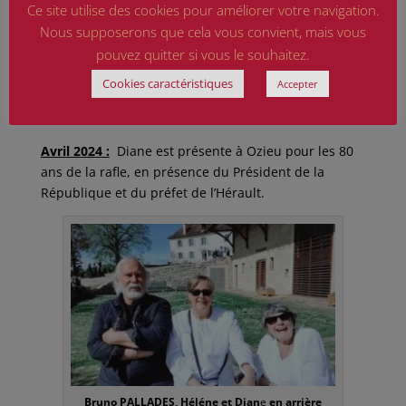
Saul Fenster maroquinier, ils auront 4 enfants. A 18
Ce site utilise des cookies pour améliorer votre navigation.
ans elle avait repris contact avec la famille Pallares.
Nous supposerons que cela vous convient, mais vous
pouvez quitter si vous le souhaitez.
. Elle contacte Yad Vashem pour que soit honorée
cette courageuse famille. Ce sera effectif le 6
Cookies caractéristiques
Accepter
novembre 1996, pour la mère et ses 2 filles,
reconnues « Justes parmi les Nations ».
Avril 2024 :
Diane est présente à Ozieu pour les 80
ans de la rafle, en présence du Président de la
République et du préfet de l’Hérault.
Bruno PALLADES, Héléne et Dian
e
en arrière