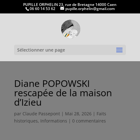
PUPILLE ORPHELIN 23, rue de Bretagne 14000 Caen
06 60 14 53 62
pupille.orphelin@gmail.com
Ouvrir la
Sélectionner une page
Diane POPOWSKI
rescapée de la maison
d’Izieu
par
Claude Passepont
|
Mai 28, 2026
|
Faits
historiques
,
Informations
|
0 commentaires