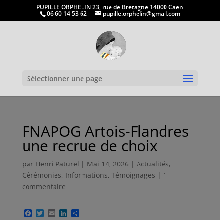
PUPILLE ORPHELIN 23, rue de Bretagne 14000 Caen
06 60 14 53 62
pupille.orphelin@gmail.com
Ouvrir la
Sélectionner une page
FNAPOG Artois-Flandres
une recrue de choix
par
Henri Paturel
|
Mai 14, 2026
|
Actualités
,
Cérémonies
,
Informations
,
Témoignages
|
1
commentaire
F
T
E
L
P