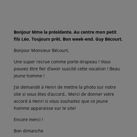
a
w
m
i
a
c
i
a
n
r
e
t
i
k
t
b
t
l
e
a
o
e
d
g
o
r
I
e
k
n
r
Bonjour Mme la présidente. Au centre mon petit
fils Léo. Toujours prêt. Bon week-end. Guy Bécourt.
Bonjour Monsieur Bécourt,
Une super recrue comme porte-drapeau ! Vous
pouvez être fier d’avoir suscité cette vocation ! Beau
jeune homme !
J’ai demandé à Henri de mettre la photo sur notre
site si vous êtes d’accord.. Merci de donner votre
accord à Henri si vous souhaitez que ce jeune
homme apparaisse sur le site!
Encore merci !
Bon dimanche