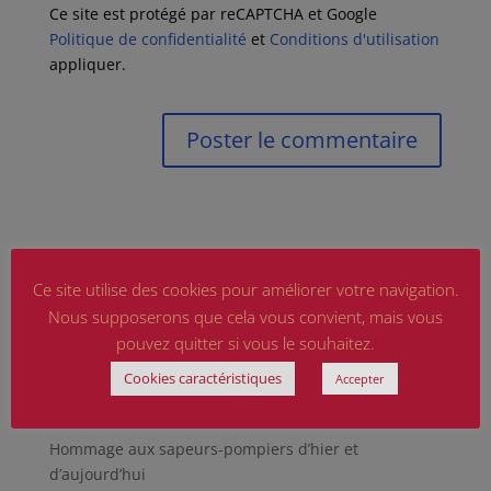
Ce site est protégé par reCAPTCHA et Google
Politique de confidentialité
et
Conditions d'utilisation
appliquer.
Ce site utilise des cookies pour améliorer votre navigation.
Nous supposerons que cela vous convient, mais vous
pouvez quitter si vous le souhaitez.
Cookies caractéristiques
Articles récents
Accepter
Marguerite MARTIN dite Daisy, femme résistante
Hommage aux sapeurs-pompiers d’hier et
d’aujourd’hui