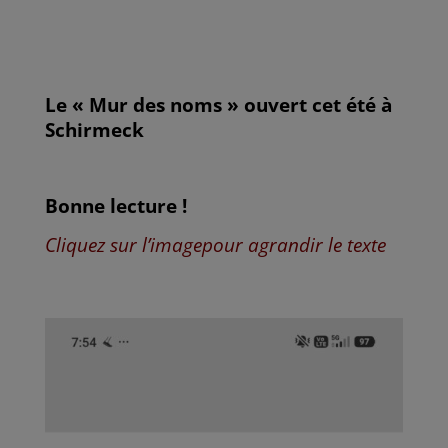
a
w
m
i
a
c
i
a
n
r
e
t
i
k
t
b
t
l
e
a
o
e
d
g
o
r
I
e
k
n
r
Le « Mur des noms » ouvert cet été à
Schirmeck
Bonne lecture !
Cliquez sur l’imagepour agrandir le texte