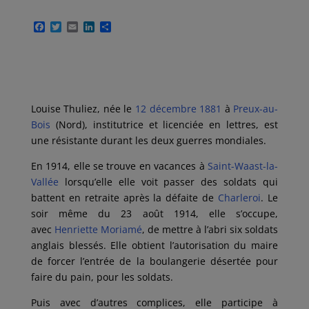
F
T
E
L
P
a
w
m
i
a
c
i
a
n
r
e
t
i
k
t
b
t
l
e
a
o
e
d
g
o
r
I
e
k
n
r
Louise Thuliez, née le
12
décembre
1881
à
Preux-au-
Bois
(Nord
), institutrice et licenciée en lettres, est
une résistante durant les deux guerres mondiales.
En 1914, elle se trouve en vacances à
Saint-Waast-la-
Vallée
lorsqu’elle elle voit passer des soldats qui
battent en retraite après la défaite de
Charleroi
. Le
soir même du 23 août 1914, elle s’occupe,
avec
Henriette Moriamé
, de mettre à l’abri six soldats
anglais blessés. Elle obtient l’autorisation du maire
de forcer l’entrée de la boulangerie désertée pour
faire du pain, pour les soldats.
Puis avec d’autres complices, elle participe à