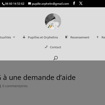
06 60 14 53 62
pupille.orphelin@gmail.com
tualités
Pupilles et Orphelins
Recensement
Re
Contact
 à une demande d’aide
|
0 commentaires