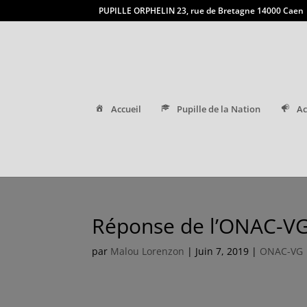
PUPILLE ORPHELIN 23, rue de Bretagne 14000 Caen
Accueil
Pupille de la Nation
Ac
Réponse de l’ONAC-VG
par
Malou Lorenzon
|
Juin 7, 2019
|
ONAC-VG