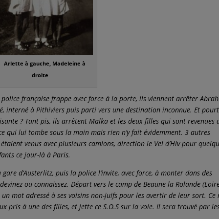
rlette à gauche, Madeleine à
droite
la police française frappe avec force à la porte, ils viennent arrêter Abra
é, interné à Pithiviers puis parti vers une destination inconnue. Et pour
isante ? Tant pis, ils arrêtent Malka et les deux filles qui sont revenues 
 ce qui lui tombe sous la main mais rien n’y fait évidemment. 3 autres
étaient venus avec plusieurs camions, direction le Vel d’Hiv pour quelq
ants ce jour-là à Paris.
e d’Austerlitz, puis la police l’invite, avec force, à monter dans des
evinez ou connaissez. Départ vers le camp de Beaune la Rolande (Loire
 un mot adressé à ses voisins non-juifs pour les avertir de leur sort. Ce
x pris à une des filles, et jette ce S.O.S sur la voie. Il sera trouvé par le