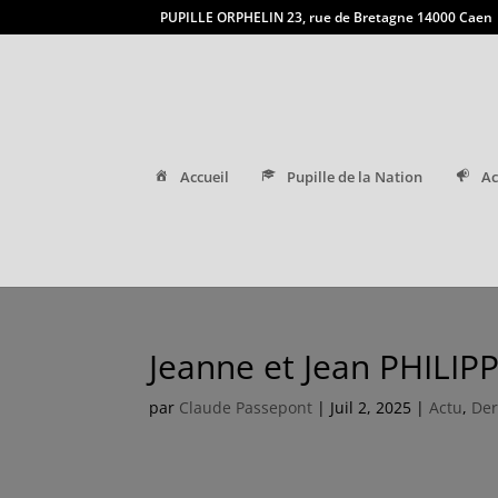
PUPILLE ORPHELIN 23, rue de Bretagne 14000 Caen
Accueil
Pupille de la Nation
Ac
Jeanne et Jean PHILIPP
par
Claude Passepont
|
Juil 2, 2025
|
Actu
,
Der