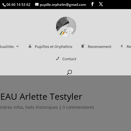
06 60 14 53 62
pupille.orphelin@gmail.com
tualités
Pupilles et Orphelins
Recensement
Re
Contact
EAU Arlette Testyler
nières infos
,
Faits historiques
|
0 commentaires