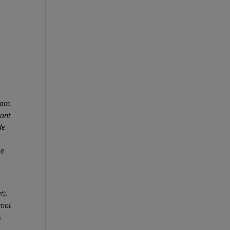
ham.
tant
de
ue
t).
 mot
s