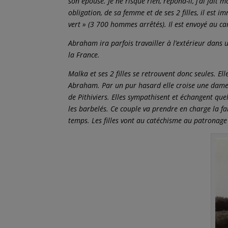
son épouse. Je ne risque rien, répond-il, j’ai fait 
obligation, de sa femme et de ses 2 filles, il est im
vert » (3 700 hommes arrêtés). Il est envoyé au ca
Abraham ira parfois travailler à l’extérieur dans un
la France.
Malka et ses 2 filles se retrouvent donc seules. El
Abraham. Par un pur hasard elle croise une dam
de Pithiviers. Elles sympathisent et échangent qu
les barbelés. Ce couple va prendre en charge la f
temps. Les filles vont au catéchisme au patronage e