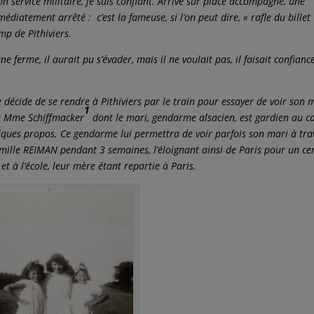
mon service militaire, je suis confiant. Arrivé sur place accompagné, une
médiatement arrêté : c’est la fameuse, si l’on peut dire, « rafle du billet
mp de Pithiviers.
e ferme, il aurait pu s’évader, mais il ne voulait pas, il faisait confianc
le décide de se rendre à Pithiviers par le train pour essayer de voir son 
1
e Mme Schiffmacker
dont le mari, gendarme alsacien, est gardien au 
elques propos. Ce gendarme lui permettra de voir parfois son mari à tra
amille REIMAN pendant 3 semaines, l’éloignant ainsi de Paris pour un ce
t à l’école, leur mère étant repartie à Paris.