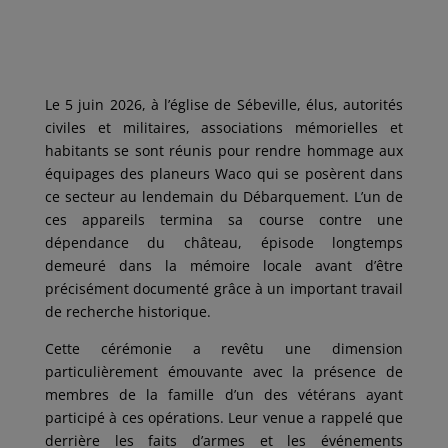
a
w
m
i
a
c
i
a
n
r
e
t
i
k
t
b
t
l
e
a
o
e
d
g
o
r
I
e
k
n
r
Le 5 juin 2026, à l’église de Sébeville, élus, autorités
civiles et militaires, associations mémorielles et
habitants se sont réunis pour rendre hommage aux
équipages des planeurs Waco qui se posèrent dans
ce secteur au lendemain du Débarquement. L’un de
ces appareils termina sa course contre une
dépendance du château, épisode longtemps
demeuré dans la mémoire locale avant d’être
précisément documenté grâce à un important travail
de recherche historique.
Cette cérémonie a revêtu une dimension
particulièrement émouvante avec la présence de
membres de la famille d’un des vétérans ayant
participé à ces opérations. Leur venue a rappelé que
derrière les faits d’armes et les événements