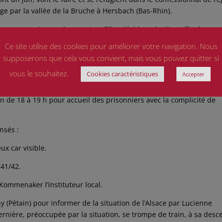
ge par la vallée de la Bruche à Hersbach (Bas-Rhin).
mentera semaine après semaine. Elles décident de diversifier les zo
 tache devenant insurmontable elles font appel aux amies des Guid
Ce site utilise des cookies pour améliorer votre navigation. Nous
supposerons que cela vous convient, mais vous pouvez quitter si
anisation évidemment clandestine. Une réunion a lieu en janvier 1
vous le souhaitez.
Cookies caractéristiques
Accepter
an de 18 à 19 h pour accueil des prisonniers avec la complicité de
nsés :
ux car visible.
 41/42.
 Kommenaker l’instituteur local.
(Pétain) pour informer de la situation de l’Alsace par Lucienne
ernière, préoccupée par la situation, se trompe de train, à sa desc