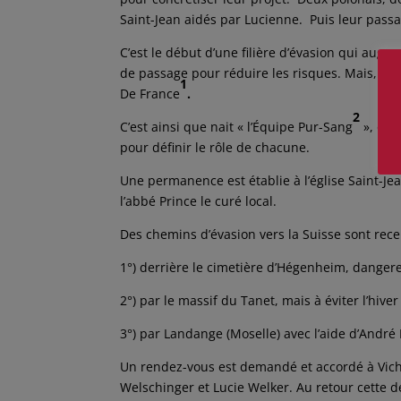
Saint-Jean aidés par Lucienne. Puis leur passa
C’est le début d’une filière d’évasion qui aug
de passage pour réduire les risques. Mais, la
1
De France
.
2
C’est ainsi que nait « l’Équipe Pur-Sang
», org
pour définir le rôle de chacune.
Une permanence est établie à l’église Saint-Je
l’abbé Prince le curé local.
Des chemins d’évasion vers la Suisse sont rece
1°) derrière le cimetière d’Hégenheim, dangere
2°) par le massif du Tanet, mais à éviter l’hiver
3°) par Landange (Moselle) avec l’aide d’André
Un rendez-vous est demandé et accordé à Vichy 
Welschinger et Lucie Welker. Au retour cette d