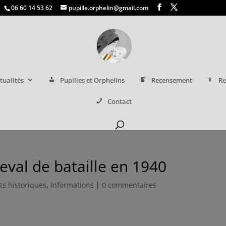
06 60 14 53 62
pupille.orphelin@gmail.com
tualités
Pupilles et Orphelins
Recensement
Re
Contact
eval de bataille en 1940
its historiques
,
Informations
|
0 commentaires