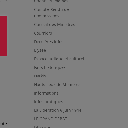
Chants et Poèmes
Compte-Rendu de
Commissions
nes
es
Conseil des Ministres
Courriers
941
Dernières infos
Elysée
Espace ludique et culturel
Faits historiques
Harkis
Hauts lieux de Mémoire
Informations
Infos pratiques
La Libération 6 juin 1944
LE GRAND DEBAT
ente
Librairie