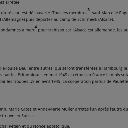
est arrêtée.
3
s du réseau est découverte. Tous les membres
, sauf Marcelle Eng
l (Allemagne) puis déportés au camp de Schirmeck (Alsace).
4
t condamnés à mort
pour trahison car l’Alsace est allemande, les a
arie-louise Daul entre autres, qui seront transférées à Hambourg le
es par les Britanniques en mai 1945 et retour en France le mois sui
ar les troupes US en avril 1945. La coopération parfois de Paulett
n, Marie Gross et Anne-Marie Muller arrêtés l’un après l’autre d
e trouve en Suisse.
chal Pétain et du Nonce apostolique.