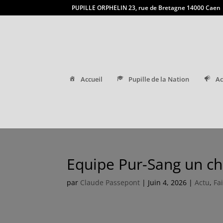
PUPILLE ORPHELIN 23, rue de Bretagne 14000 Caen
Accueil
Pupille de la Nation
Ac
Equipe Pur-Sang un ch
par
Claude Passepont
|
Juin 4, 2026
|
Actu
,
Fa