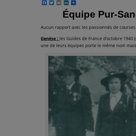
F
T
E
L
P
a
w
m
i
a
Équipe Pur-San
c
i
a
n
r
e
t
i
k
t
b
t
l
e
a
o
e
d
g
Aucun rapport avec les passionnés de courses
o
r
I
e
k
n
r
Genèse :
les Guides de France d’octobre 1940 (
une de leurs équipes porte le même nom mais au