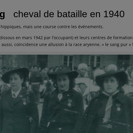
g
cheval de bataille en 1940
 hippiques, mais une course contre les événements.
dissous en mars 1942 par l’occupant) et leurs centres de formatio
ssi, coïncidence une allusion à la race aryenne, « le sang pur » 