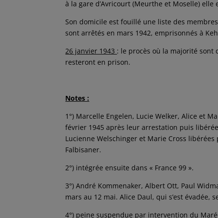
à la gare d’Avricourt (Meurthe et Moselle) elle 
Son domicile est fouillé une liste des membre
sont arrêtés en mars 1942, emprisonnés à Keh
26 janvier 1943
: le procès où la majorité son
resteront en prison.
Notes :
1°) Marcelle Engelen, Lucie Welker, Alice et M
février 1945 après leur arrestation puis libéré
Lucienne Welschinger et Marie Cross libérées p
Falbisaner.
2°) intégrée ensuite dans « France 99 ».
3°) André Kommenaker, Albert Ott, Paul Widman
mars au 12 mai. Alice Daul, qui s’est évadée, s
4°) peine suspendue par intervention du Maré