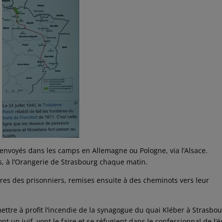
 envoyés dans les camps en Allemagne ou Pologne, via l’Alsace.
s, à l’Orangerie de Strasbourg chaque matin.
tres des prisonniers, remises ensuite à des cheminots vers leur
.
mettre à profit l’incendie de la synagogue du quai Kléber à Strasbo
t un juif, vont le faire et se réfugient dans le confessionnal de l’é