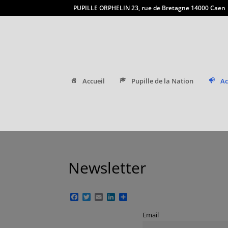
PUPILLE ORPHELIN 23, rue de Bretagne 14000 Caen
Accueil
Pupille de la Nation
Ac
Newsletter
Facebook
Twitter
Email
LinkedIn
Partager
Email