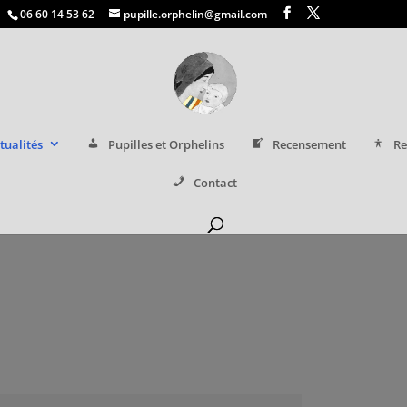
06 60 14 53 62
pupille.orphelin@gmail.com
tualités
Pupilles et Orphelins
Recensement
Re
Contact