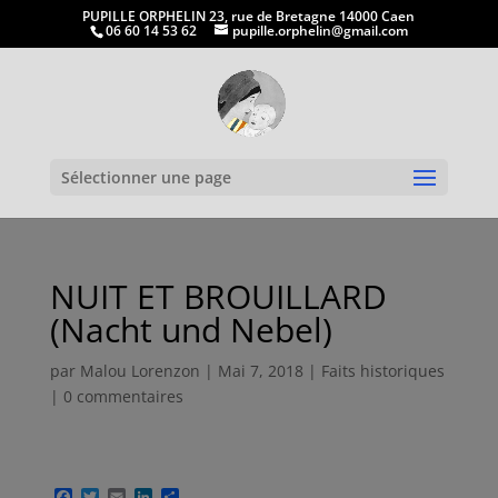
PUPILLE ORPHELIN 23, rue de Bretagne 14000 Caen
06 60 14 53 62
pupille.orphelin@gmail.com
Ouvrir la
Sélectionner une page
NUIT ET BROUILLARD
(Nacht und Nebel)
par
Malou Lorenzon
|
Mai 7, 2018
|
Faits historiques
|
0 commentaires
F
T
E
L
P