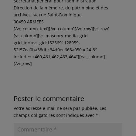
Secrétariat général pour l’administration
Direction de la mémoire, du patrimoine et des
archives 14, rue Saint-Dominique
00450 ARMÉES
[/vc_column_text][/vc_column][/vc_row][vc_row]
[vc_column][vc_masonry_media_grid
grid_id= »vc_gid:1525691128959-
52f57ea0ba38dbc34d0ee663a050ac24-8″
include= »460,461,462,463,464″][/vc_column]
[/vc_row]
Poster le commentaire
Votre adresse e-mail ne sera pas publiée.
Les
champs obligatoires sont indiqués avec
*