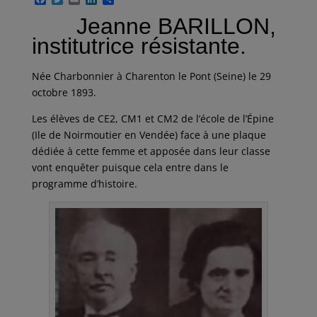
a
w
m
i
a
Jeanne BARILLON,
c
i
a
n
r
e
t
i
k
t
institutrice résistante.
b
t
l
e
a
o
e
d
g
o
r
I
e
Née Charbonnier à Charenton le Pont (Seine) le 29
k
n
r
octobre 1893.
Les élèves de CE2, CM1 et CM2 de l’école de l’Épine
(Ile de Noirmoutier en Vendée) face à une plaque
dédiée à cette femme et apposée dans leur classe
vont enquêter puisque cela entre dans le
programme d’histoire.