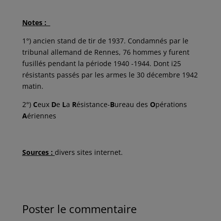
Notes :
1°) ancien stand de tir de 1937. Condamnés par le
tribunal allemand de Rennes, 76 hommes y furent
fusillés pendant la période 1940 -1944. Dont i25
résistants passés par les armes le 30 décembre 1942
matin.
2°)
C
eux
D
e
L
a
R
ésistance-
B
ureau des
O
pérations
A
ériennes
Sources :
divers sites internet.
Poster le commentaire