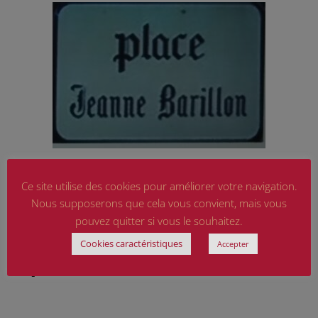
Ce site utilise des cookies pour améliorer votre navigation.
Nous supposerons que cela vous convient, mais vous
Distinctions :
Médaille de la résistance.
pouvez quitter si vous le souhaitez.
Cookies caractéristiques
Accepter
Titre de combattante volontaire de la résistance.