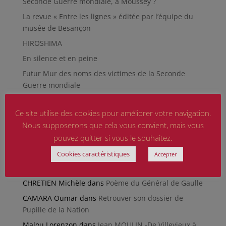
Seconde Guerre mondiale, à Moussey ?
La revue « Entre les lignes » éditée par l’équipe du
musée de Besançon
HIROSHIMA
En silence et en peine
Futur Mur des noms des victimes de la Seconde
Guerre mondiale
RÉPARER LES OMISSIONS SUR LES MONUMENTS AUX
MORTS
Ce site utilise des cookies pour améliorer votre navigation.
Nous supposerons que cela vous convient, mais vous
Le rapport d’activité 2025 de la DMCA.
pouvez quitter si vous le souhaitez.
Quand la paix chemine
Cookies caractéristiques
Accepter
Commentaires récents
CHRETIEN Michèle
dans
Poème du Général de Gaulle
CAMARA Oumar
dans
Retrouver son dossier de
Pupille de la Nation
Malou Lorenzon
dans
Jean MOULIN -De Villevieux à