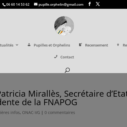
06 60 14 53 62
pupille.orphelin@gmail.com
tualités
Pupilles et Orphelins
Recensement
Re
Contact
ricia Mirallès, Secrétaire d’Eta
idente de la FNAPOG
ières infos
,
ONAC-VG
|
0 commentaires