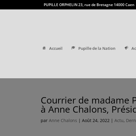
PUPILLE ORPHELIN 23, rue de Bretagne 14000 Caen
Accueil
Pupille de la Nation
Ac
Courrier de madame Pat
à Anne Chalons, Prés
par
Anne Chalons
|
Août 24, 2022
|
Actu
,
Dern