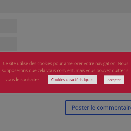
Ce site utilise des cookies pour améliorer votre navigation. Nous
supposerons que cela vous convient, mais vous pouvez quitter si
ite dans le navigateur pour mon prochain commentaire.
vous le souhaitez.
Cookies caractéristiques
Accepter
olitique de confidentialité
et
Conditions d'utilisation
appliquer.