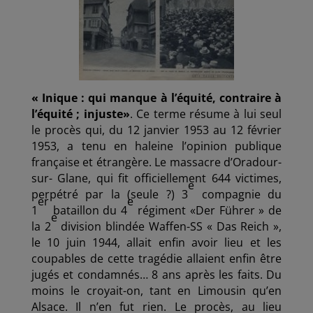
« Inique : qui manque à l’équité, contraire à
l’équité ; injuste»
. Ce terme résume à lui seul
le procès qui, du 12 janvier 1953 au 12 février
1953, a tenu en haleine l’opinion publique
française et étrangère. Le massacre d’Oradour-
sur- Glane, qui fit officiellement 644 victimes,
e
perpétré par la (seule ?) 3
compagnie du
er
e
1
bataillon du 4
régiment «Der Führer » de
e
la 2
division blindée Waffen-SS « Das Reich »,
le 10 juin 1944, allait enfin avoir lieu et les
coupables de cette tragédie allaient enfin être
jugés et condamnés… 8 ans après les faits. Du
moins le croyait-on, tant en Limousin qu’en
Alsace. Il n’en fut rien. Le procès, au lieu