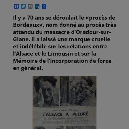
F
T
E
L
P
a
w
m
i
a
c
i
a
n
r
Il y a 70 ans se déroulait le «procès de
e
t
i
k
t
Bordeaux», nom donné au procès très
b
t
l
e
a
o
e
d
g
attendu du massacre d’Oradour-sur-
o
r
I
e
Glane. Il a laissé une marque cruelle
k
n
r
et indélébile sur les relations entre
l’Alsace et le Limousin et sur la
Mémoire de l’incorporation de force
en général.