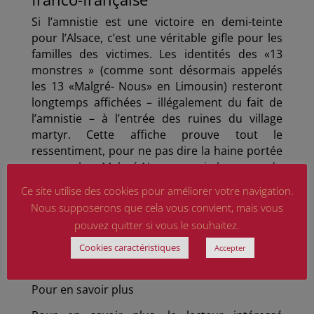
Si l’amnistie est une victoire en demi-teinte
pour l’Alsace, c’est une véritable gifle pour les
familles des victimes. Les identités des «13
monstres » (comme sont désormais appelés
les 13 «Malgré- Nous» en Limousin) resteront
longtemps affichées – illégalement du fait de
l’amnistie – à l’entrée des ruines du village
martyr. Cette affiche prouve tout le
ressentiment, pour ne pas dire la haine portée
aux seuls «Malgré-Nous» : ni le nom du
volontaire, ni ceux des accusés allemands – et
Ce site utilise des cookies pour améliorer votre navigation.
encore moins ceux de leurs supérieurs – n’ont
Nous supposerons que cela vous convient, mais vous
été exposés à l’opprobre du peuple. Les
pouvez quitter si vous le souhaitez.
incorporés de force sont désormais les seuls
coupables de ce crime pourtant perpétré par
Cookies caractéristiques
Accepter
une unité allemande. Pour toute éternité ?
Pour en savoir plus