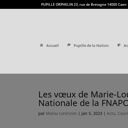
PUPILLE ORPHELIN 23, rue de Bretagne 14000 Caen
Accueil
Pupille de la Nation
Ac
Les vœux de Marie-Lou
Nationale de la FNAP
par
Malou Lorenzon
|
Jan 5, 2023
|
Actu
,
Courr