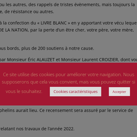
u les autres, des rappels de tristes évènements, mais toujours la
, de résistance ou autres.
la confection du « LIVRE BLANC » en y apportant votre vécu leque
DE LA NATION, par la perte d’un être cher, votre père, votre mère,
us bords, plus de 200 soutiens à notre cause.
par Monsieur Éric ALAUZET et Monsieur Laurent CROIZIER, dont vo
Ce site utilise des cookies pour améliorer votre navigation. Nous
étaire d’Etat aux Anciens Combattants et à la Mémoire, Patricia
supposerons que cela vous convient, mais vous pouvez quitter si
n entretien nous a été accordé avec le Directeur de Cabinet de c
vous le souhaitez.
Cookies caractéristiques
cembre dernier.
Accepter
a été annoncé, suite à l’amendement de MM. ALAUZER et CROIZIER,
helins aurait lieu. Ce recensement sera assuré par le service de
elatant nos travaux de l’année 2022.