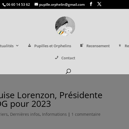
06 60 14 53 62
pupille.orphelin@gmail.com
tualités
Pupilles et Orphelins
Recensement
Re
Contact
ise Lorenzon, Présidente
OG pour 2023
iers
,
Dernières infos
,
Informations
|
1 commentaire