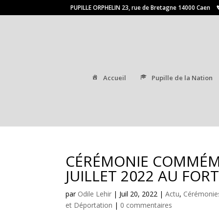
PUPILLE ORPHELIN 23, rue de Bretagne 14000 Caen
Accueil
Pupille de la Nation
CÉRÉMONIE COMMÉMO
JUILLET 2022 AU FOR
par
Odile Lehir
|
Juil 20, 2022
|
Actu
,
Cérémonie
et Déportation
|
0 commentaires