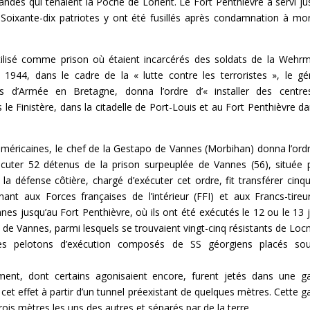
andes qui tenaient la Poche de Lorient. Le Fort Penthièvre a servi ju
. Soixante-dix patriotes y ont été fusillés après condamnation à mo
 utilisé comme prison où étaient incarcérés des soldats de la Wehr
l 1944, dans le cadre de la « lutte contre les terroristes », le gé
d’Armée en Bretagne, donna l’ordre d’« installer des centre
le Finistère, dans la citadelle de Port-Louis et au Fort Penthièvre da
 américaines, le chef de la Gestapo de Vannes (Morbihan) donna l’ord
écuter 52 détenus de la prison surpeuplée de Vannes (56), située 
la défense côtière, chargé d’exécuter cet ordre, fit transférer cinq
ant aux Forces françaises de l’intérieur (FFI) et aux Francs-tireu
es jusqu’au Fort Penthièvre, où ils ont été exécutés le 12 ou le 13 ju
 de Vannes, parmi lesquels se trouvaient vingt-cinq résistants de Loc
 pelotons d’exécution composés de SS géorgiens placés sou
ent, dont certains agonisaient encore, furent jetés dans une ga
et effet à partir d’un tunnel préexistant de quelques mètres. Cette ga
rois mètres les uns des autres et séparés par de la terre.