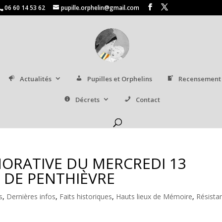
06 60 14 53 62
pupille.orphelin@gmail.com
Actualités
Pupilles et Orphelins
Recensement
Décrets
Contact
RATIVE DU MERCREDI 13
T DE PENTHIÈVRE
s
,
Dernières infos
,
Faits historiques
,
Hauts lieux de Mémoire
,
Résista