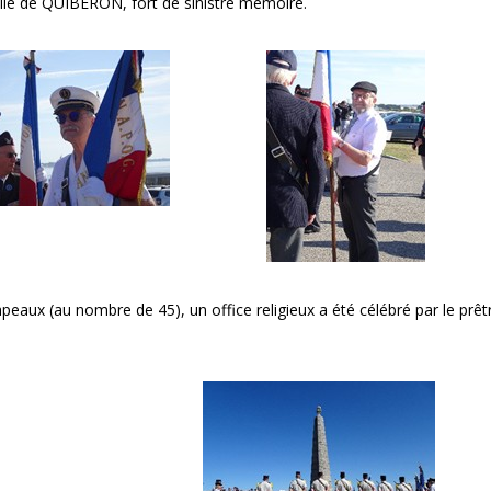
’ile de QUIBERON, fort de sinistre mémoire.
eaux (au nombre de 45), un office religieux a été célébré par le prêt