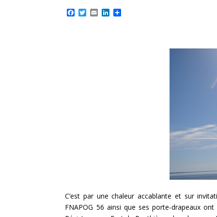
F
T
E
L
P
a
w
m
i
a
c
i
a
n
r
e
t
i
k
t
b
t
l
e
a
o
e
d
g
o
r
I
e
k
n
r
C’est par une chaleur accablante et sur invit
FNAPOG 56 ainsi que ses porte-drapeaux ont