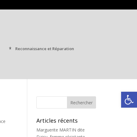
Reconnaissance et Réparation
Ouvrir la
Articles récents
nce
Marguerite MARTIN dite
Daisy, femme résistante