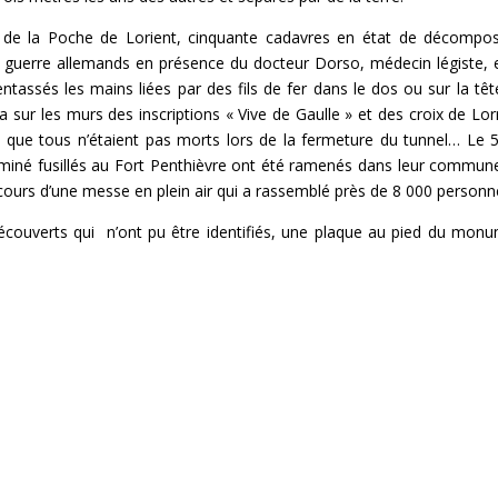
n de la Poche de Lorient, cinquante cadavres en état de décompos
 guerre allemands en présence du docteur Dorso, médecin légiste, 
tassés les mains liées par des fils de fer dans le dos ou sur la têt
sur les murs des inscriptions « Vive de Gaulle » et des croix de Lor
e que tous n’étaient pas morts lors de la fermeture du tunnel… Le 5
ocminé fusillés au Fort Penthièvre ont été ramenés dans leur commun
ours d’une messe en plein air qui a rassemblé près de 8 000 personn
découverts qui n’ont pu être identifiés, une plaque au pied du mon