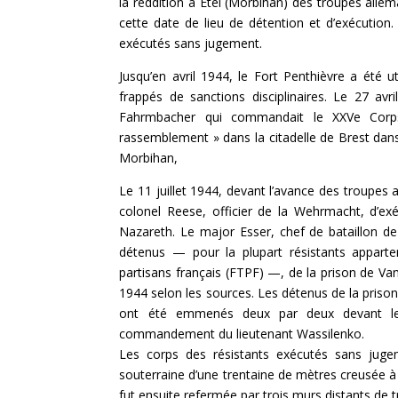
la reddition à Étel (Morbihan) des troupes allem
cette date de lieu de détention et d’exécution
exécutés sans jugement.
Jusqu’en avril 1944, le Fort Penthièvre a été
frappés de sanctions disciplinaires. Le 27 avri
Fahrmbacher qui commandait le XXVe Corps 
rassemblement » dans la citadelle de Brest dans 
Morbihan,
Le 11 juillet 1944, devant l’avance des troupes
colonel Reese, officier de la Wehrmacht, d’ex
Nazareth. Le major Esser, chef de bataillon de 
détenus — pour la plupart résistants apparten
partisans français (FTPF) —, de la prison de Vann
1944 selon les sources. Les détenus de la prison
ont été emmenés deux par deux devant les
commandement du lieutenant Wassilenko.
Les corps des résistants exécutés sans jugem
souterraine d’une trentaine de mètres creusée à c
fut ensuite refermée par trois murs distants de t