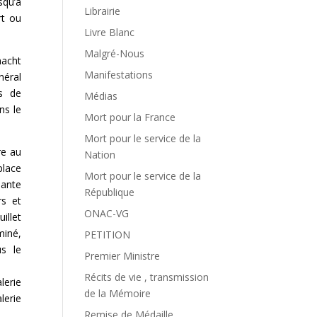
squ’à
Librairie
rt ou
Livre Blanc
Malgré-Nous
macht
Manifestations
néral
s de
Médias
ns le
Mort pour la France
Mort pour le service de la
re au
Nation
place
Mort pour le service de la
uante
République
rs et
ONAC-VG
illet
miné,
PETITION
s le
Premier Ministre
Récits de vie , transmission
lerie
de la Mémoire
lerie
Remise de Médaille