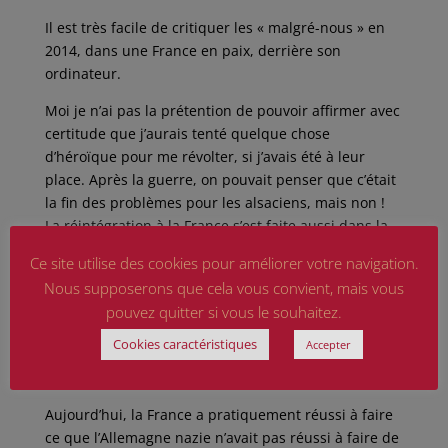
Il est très facile de critiquer les « malgré-nous » en
2014, dans une France en paix, derrière son
ordinateur.
Moi je n’ai pas la prétention de pouvoir affirmer avec
certitude que j’aurais tenté quelque chose
d’héroïque pour me révolter, si j’avais été à leur
place. Après la guerre, on pouvait penser que c’était
la fin des problèmes pour les alsaciens, mais non !
La réintégration à la France s’est faite aussi dans la
douleur !
Ce site utilise des cookies pour améliorer votre navigation.
Depuis 1945, la France essaie à nouveau de nous
Nous supposerons que cela vous convient, mais vous
franciser pour nous fondre dans la masse (comme
pouvez quitter si vous le souhaitez.
les troufions en Algérie), n’ayant pas compris sa
Cookies caractéristiques
Accepter
grossière erreur de l’entre- deux guerres. Et
aujourd’hui ?
Aujourd’hui, la France a pratiquement réussi à faire
ce que l’Allemagne nazie n’avait pas réussi à faire de