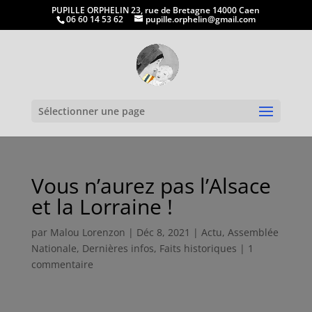
PUPILLE ORPHELIN 23, rue de Bretagne 14000 Caen
06 60 14 53 62
pupille.orphelin@gmail.com
Ouvrir la
Sélectionner une page
Vous n’aurez pas l’Alsace
et la Lorraine !
par
Malou Lorenzon
|
Déc 8, 2021
|
Actu
,
Assemblée
Nationale
,
Dernières infos
,
Faits historiques
|
1
commentaire