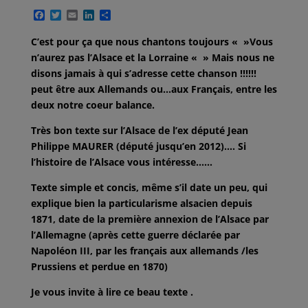
F
T
E
L
P
a
w
m
i
a
c
i
a
n
r
C’est pour ça que nous chantons toujours « »Vous
e
t
i
k
t
n’aurez pas l’Alsace et la Lorraine « » Mais nous ne
b
t
l
e
a
o
e
d
g
disons jamais à qui s’adresse cette chanson !!!!!!
o
r
I
e
peut être aux Allemands ou…aux Français, entre les
k
n
r
deux notre coeur balance.
Très bon texte sur l’Alsace de l’ex député Jean
Philippe MAURER (député jusqu’en 2012)…. Si
l’histoire de l’Alsace vous intéresse……
Texte simple et concis, même s’il date un peu, qui
explique bien la particularisme alsacien depuis
1871, date de la première annexion de l’Alsace par
l’Allemagne (après cette guerre déclarée par
Napoléon III, par les français aux allemands /les
Prussiens et perdue en 1870)
Je vous invite à lire ce beau texte .