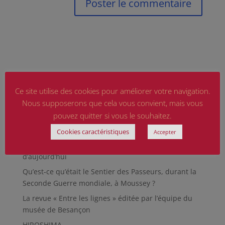
Ce site utilise des cookies pour améliorer votre navigation.
Nous supposerons que cela vous convient, mais vous
Articles récents
pouvez quitter si vous le souhaitez.
Marguerite MARTIN dite Daisy, femme résistante
Cookies caractéristiques
Accepter
Hommage aux sapeurs-pompiers d’hier et
d’aujourd’hui
Qu’est-ce qu’était le Sentier des Passeurs, durant la
Seconde Guerre mondiale, à Moussey ?
La revue « Entre les lignes » éditée par l’équipe du
musée de Besançon
HIROSHIMA