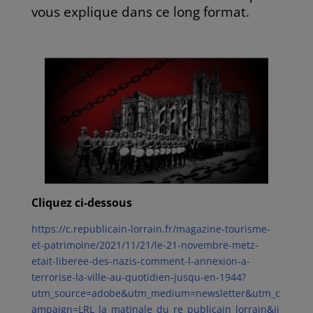
vous explique dans ce long format.
Cliquez ci-dessous
https://c.republicain-lorrain.fr/magazine-tourisme-
et-patrimoine/2021/11/21/le-21-novembre-metz-
etait-liberee-des-nazis-comment-l-annexion-a-
terrorise-la-ville-au-quotidien-jusqu-en-1944?
utm_source=adobe&utm_medium=newsletter&utm_c
ampaign=LRL_la_matinale_du_re_publicain_lorrain&ii