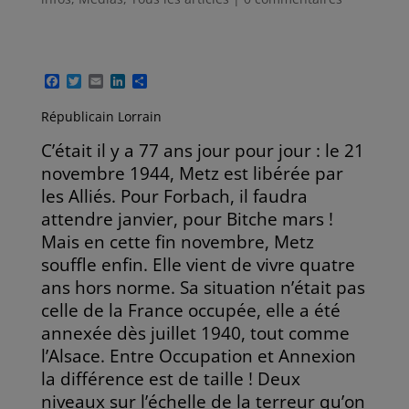
F
T
E
L
P
a
w
m
i
a
c
i
a
n
r
Républicain Lorrain
e
t
i
k
t
b
t
l
e
a
C’était il y a 77 ans jour pour jour : le 21
o
e
d
g
o
r
I
e
novembre 1944, Metz est libérée par
k
n
r
les Alliés. Pour Forbach, il faudra
attendre janvier, pour Bitche mars !
Mais en cette fin novembre, Metz
souffle enfin. Elle vient de vivre quatre
ans hors norme. Sa situation n’était pas
celle de la France occupée, elle a été
annexée dès juillet 1940, tout comme
l’Alsace. Entre Occupation et Annexion
la différence est de taille ! Deux
niveaux sur l’échelle de la terreur qu’on