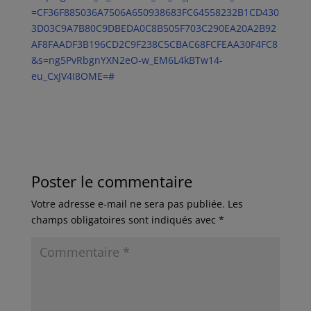
=CF36F885036A7506A650938683FC64558232B1CD430
3D03C9A7B80C9DBEDA0C8B505F703C290EA20A2B92
AF8FAADF3B196CD2C9F238C5CBAC68FCFEAA30F4FC8
&s=ng5PvRbgnYXN2eO-w_EM6L4kBTw14-
eu_CxJV4I8OME=#
Poster le commentaire
Votre adresse e-mail ne sera pas publiée.
Les
champs obligatoires sont indiqués avec
*