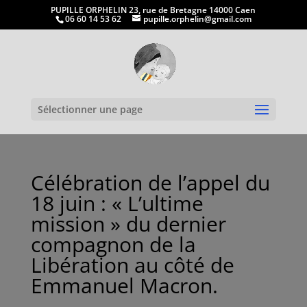
PUPILLE ORPHELIN 23, rue de Bretagne 14000 Caen
06 60 14 53 62
pupille.orphelin@gmail.com
Ouvrir la
Sélectionner une page
Célébration de l’appel du
18 juin : « L’ultime
mission » du dernier
compagnon de la
Libération au côté de
Emmanuel Macron.