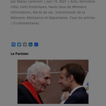
par
Malou Lorenzon
|
Juin 15, 2021
|
Actu
,
Dernières
infos
,
Faits historiques
,
Hauts lieux de Mémoire
,
Informations
,
Récits de vie , transmission de la
Mémoire
,
Résistance et Déportation
,
Tous les articles
|
0 commentaires
F
T
E
L
P
a
w
m
i
a
c
i
a
n
r
Le Parisien
e
t
i
k
t
b
t
l
e
a
o
e
d
g
o
r
I
e
k
n
r