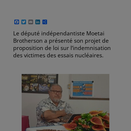
F
T
E
L
P
a
w
m
i
a
c
i
a
n
r
Le député indépendantiste Moetai
e
t
i
k
t
Brotherson a présenté son projet de
b
t
l
e
a
o
e
d
g
proposition de loi sur l’indemnisation
o
r
I
e
des victimes des essais nucléaires.
k
n
r