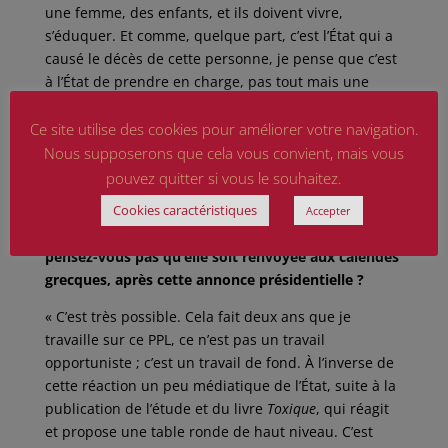
une femme, des enfants, et ils doivent vivre,
s’éduquer. Et comme, quelque part, c’est l’État qui a
causé le décès de cette personne, je pense que c’est
à l’État de prendre en charge, pas tout mais une
partie au moins de l’éducation des enfants, selon les
règles qui régissent les pupilles de la Nation, qu’on
Ce site utilise des cookies pour améliorer votre navigation.
pourrait peut-être transposer. »
Nous supposerons que cela vous convient, mais vous
pouvez quitter si vous le souhaitez.
Votre proposition de loi passera le 17 juin à
Cookies caractéristiques
l’Assemblée, à quelques jours de la table ronde du
Accepter
président Macron, sur les essais nucléaires. Ne
pensez-vous pas qu’elle soit renvoyée aux calendes
grecques, après cette annonce présidentielle ?
« C’est très possible. Cela fait deux ans que je
travaille sur ce PPL, ce n’est pas un travail
opportuniste ; c’est un travail de fond. À l’inverse de
cette réaction un peu médiatique de l’État, suite à la
publication de l’étude et du livre
Toxique
, qui réagit
et propose une table ronde de haut niveau. C’est