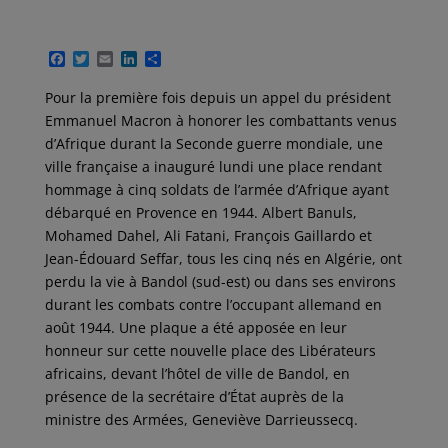
F
T
E
L
P
a
w
m
i
a
c
i
a
n
r
Pour la première fois depuis un appel du président
e
t
i
k
t
Emmanuel Macron à honorer les combattants venus
b
t
l
e
a
o
e
d
g
d’Afrique durant la Seconde guerre mondiale, une
o
r
I
e
ville française a inauguré lundi une place rendant
k
n
r
hommage à cinq soldats de l’armée d’Afrique ayant
débarqué en Provence en 1944. Albert Banuls,
Mohamed Dahel, Ali Fatani, François Gaillardo et
Jean-Édouard Seffar, tous les cinq nés en Algérie, ont
perdu la vie à Bandol (sud-est) ou dans ses environs
durant les combats contre l’occupant allemand en
août 1944. Une plaque a été apposée en leur
honneur sur cette nouvelle place des Libérateurs
africains, devant l’hôtel de ville de Bandol, en
présence de la secrétaire d’État auprès de la
ministre des Armées, Geneviève Darrieussecq.