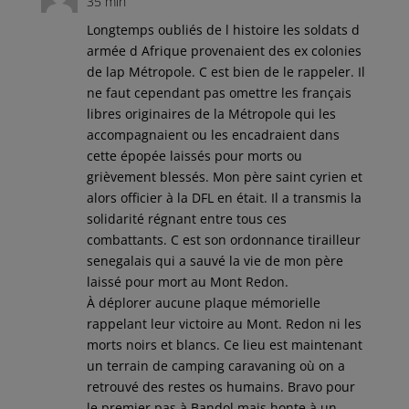
35 min
Longtemps oubliés de l histoire les soldats d
armée d Afrique provenaient des ex colonies
de lap Métropole. C est bien de le rappeler. Il
ne faut cependant pas omettre les français
libres originaires de la Métropole qui les
accompagnaient ou les encadraient dans
cette épopée laissés pour morts ou
grièvement blessés. Mon père saint cyrien et
alors officier à la DFL en était. Il a transmis la
solidarité régnant entre tous ces
combattants. C est son ordonnance tirailleur
senegalais qui a sauvé la vie de mon père
laissé pour mort au Mont Redon.
À déplorer aucune plaque mémorielle
rappelant leur victoire au Mont. Redon ni les
morts noirs et blancs. Ce lieu est maintenant
un terrain de camping caravaning où on a
retrouvé des restes os humains. Bravo pour
le premier pas à Bandol mais honte à un