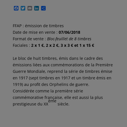
F
T
E
L
P
a
w
m
i
a
c
i
a
n
r
e
t
i
k
t
FFAP : émission de timbres
b
t
l
e
a
o
e
d
g
Date de mise en vente :
07/06/2018
o
r
I
e
Format de vente :
Bloc-feuillet de 8 timbres
k
n
r
Faciales :
2 x 1 €, 2 x 2 €, 3 x 3 € et 1 x 15 €
Le bloc de huit timbres, émis dans le cadre des
émissions liées aux commémorations de la Première
Guerre Mondiale, reprend la série de timbres émise
en 1917 (sept timbres en 1917 et un timbre émis en
1919) au profit des Orphelins de guerre.
Considérée comme la première série
commémorative française, elle est aussi la plus
ème
prestigieuse du XX
siècle.