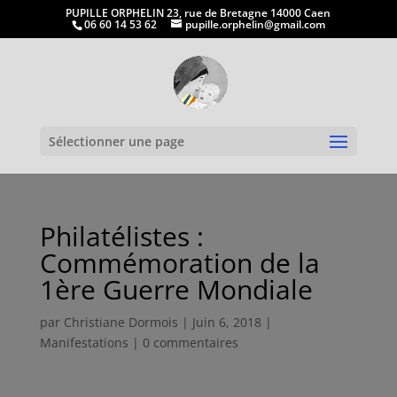
PUPILLE ORPHELIN 23, rue de Bretagne 14000 Caen
06 60 14 53 62
pupille.orphelin@gmail.com
Ouvrir la
Sélectionner une page
Philatélistes :
Commémoration de la
1ère Guerre Mondiale
par
Christiane Dormois
|
Juin 6, 2018
|
Manifestations
|
0 commentaires