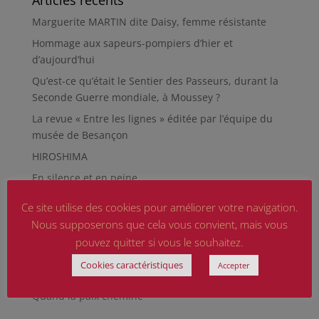
Articles récents
Marguerite MARTIN dite Daisy, femme résistante
Hommage aux sapeurs-pompiers d’hier et
d’aujourd’hui
Qu’est-ce qu’était le Sentier des Passeurs, durant la
Seconde Guerre mondiale, à Moussey ?
La revue « Entre les lignes » éditée par l’équipe du
musée de Besançon
HIROSHIMA
En silence et en peine
Futur Mur des noms des victimes de la Seconde
Ce site utilise des cookies pour améliorer votre navigation.
Guerre mondiale
Nous supposerons que cela vous convient, mais vous
RÉPARER LES OMISSIONS SUR LES MONUMENTS AUX
pouvez quitter si vous le souhaitez.
MORTS
Cookies caractéristiques
Accepter
Le rapport d’activité 2025 de la DMCA.
Quand la paix chemine