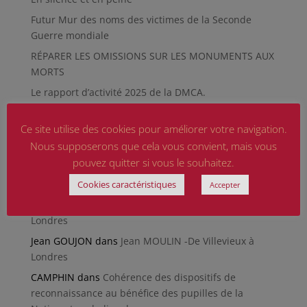
Futur Mur des noms des victimes de la Seconde
Guerre mondiale
RÉPARER LES OMISSIONS SUR LES MONUMENTS AUX
MORTS
Le rapport d’activité 2025 de la DMCA.
Quand la paix chemine
Ce site utilise des cookies pour améliorer votre navigation.
Nous supposerons que cela vous convient, mais vous
Commentaires récents
pouvez quitter si vous le souhaitez.
CAMARA Oumar
dans
Retrouver son dossier de
Pupille de la Nation
Cookies caractéristiques
Accepter
Malou Lorenzon
dans
Jean MOULIN -De Villevieux à
Londres
Jean GOUJON
dans
Jean MOULIN -De Villevieux à
Londres
CAMPHIN
dans
Cohérence des dispositifs de
reconnaissance au bénéfice des pupilles de la