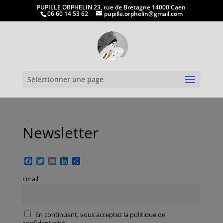
PUPILLE ORPHELIN 23, rue de Bretagne 14000 Caen
06 60 14 53 62
pupille.orphelin@gmail.com
Ouvrir la
Sélectionner une page
Newsletter
Facebook
Twitter
Email
LinkedIn
Partager
Email
En continuant, vous acceptez la politique de