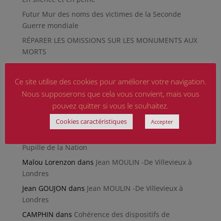
Futur Mur des noms des victimes de la Seconde
Guerre mondiale
RÉPARER LES OMISSIONS SUR LES MONUMENTS AUX
MORTS
Le rapport d’activité 2025 de la DMCA.
Quand la paix chemine
Ce site utilise des cookies pour améliorer votre navigation.
Nous supposerons que cela vous convient, mais vous
Commentaires récents
pouvez quitter si vous le souhaitez.
CHRETIEN Michèle
dans
Poème du Général de Gaulle
Cookies caractéristiques
Accepter
CAMARA Oumar
dans
Retrouver son dossier de
Pupille de la Nation
Malou Lorenzon
dans
Jean MOULIN -De Villevieux à
Londres
Jean GOUJON
dans
Jean MOULIN -De Villevieux à
Londres
CAMPHIN
dans
Cohérence des dispositifs de