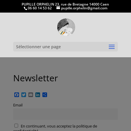
PUPILLE ORPHELIN 23, rue de Bretagne 14000 Caen
06 60 14 53 62
pupille.orphelin@gmail.com
Ouvrir la
Sélectionner une page
Newsletter
Facebook
Twitter
Email
LinkedIn
Partager
Email
En continuant, vous acceptez la politique de