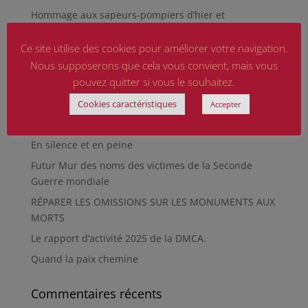
Hommage aux sapeurs-pompiers d’hier et
d’aujourd’hui
Ce site utilise des cookies pour améliorer votre navigation.
Qu’est-ce qu’était le Sentier des Passeurs, durant la
Nous supposerons que cela vous convient, mais vous
Seconde Guerre mondiale, à Moussey ?
pouvez quitter si vous le souhaitez.
La revue « Entre les lignes » éditée par l’équipe du
musée de Besançon
Cookies caractéristiques
Accepter
HIROSHIMA
En silence et en peine
Futur Mur des noms des victimes de la Seconde
Guerre mondiale
RÉPARER LES OMISSIONS SUR LES MONUMENTS AUX
MORTS
Le rapport d’activité 2025 de la DMCA.
Quand la paix chemine
Commentaires récents