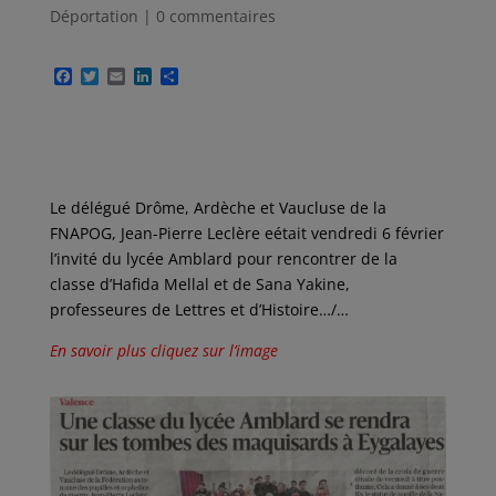
Déportation
|
0 commentaires
F
T
E
L
P
a
w
m
i
a
c
i
a
n
r
e
t
i
k
t
b
t
l
e
a
o
e
d
g
o
r
I
e
k
n
r
Le délégué Drôme, Ardèche et Vaucluse de la
FNAPOG, Jean-Pierre Leclère eétait vendredi 6 février
l’invité du lycée Amblard pour rencontrer de la
classe d’Hafida Mellal et de Sana Yakine,
professeures de Lettres et d’Histoire…/…
En savoir plus cliquez sur l’image