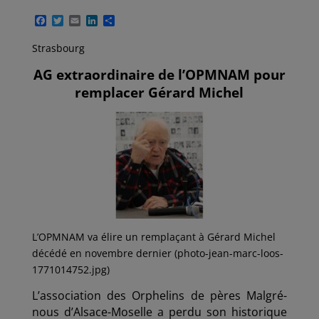
F
T
E
L
P
a
w
m
i
a
c
i
a
n
r
Strasbourg
e
t
i
k
t
b
t
l
e
a
AG extraordinaire de l’OPMNAM pour
o
e
d
g
o
r
I
e
remplacer Gérard Michel
k
n
r
L’OPMNAM va élire un remplaçant à Gérard Michel
décédé en novembre dernier (photo-jean-marc-loos-
1771014752.jpg)
L’association des Orphelins de pères Malgré-
nous d’Alsace-Moselle a perdu son historique