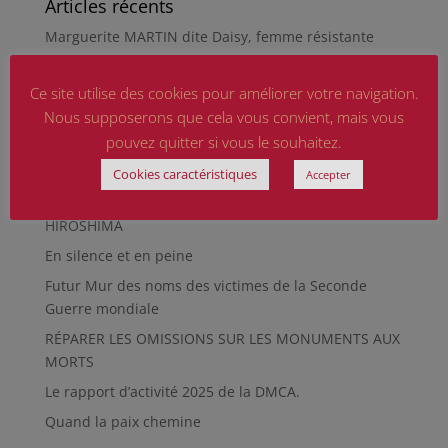
Articles récents
Marguerite MARTIN dite Daisy, femme résistante
Hommage aux sapeurs-pompiers d’hier et
d’aujourd’hui
Ce site utilise des cookies pour améliorer votre navigation.
Nous supposerons que cela vous convient, mais vous
Qu’est-ce qu’était le Sentier des Passeurs, durant la
pouvez quitter si vous le souhaitez.
Seconde Guerre mondiale, à Moussey ?
La revue « Entre les lignes » éditée par l’équipe du
Cookies caractéristiques
Accepter
musée de Besançon
HIROSHIMA
En silence et en peine
Futur Mur des noms des victimes de la Seconde
Guerre mondiale
RÉPARER LES OMISSIONS SUR LES MONUMENTS AUX
MORTS
Le rapport d’activité 2025 de la DMCA.
Quand la paix chemine