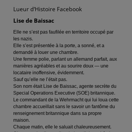
a
w
m
i
a
c
i
a
n
r
Lueur d’Histoire Facebook
e
t
i
k
t
b
t
l
e
a
Lise de Baissac
o
e
d
g
o
r
I
e
k
n
r
Elle ne s’est pas faufilée en territoire occupé par
les nazis.
Elle s’est présentée à la porte, a sonné, et a
demandé à louer une chambre.
Une femme polie, parlant un allemand parfait, aux
manières agréables et au sourire doux — une
locataire inoffensive, évidemment.
Sauf qu’elle ne l’était pas.
Son nom était Lise de Baissac, agente secrète du
Special Operations Executive (SOE) britannique.
Le commandant de la Wehrmacht qui lui loua cette
chambre accueillait sans le savoir un fantôme du
renseignement britannique dans sa propre
maison.
Chaque matin, elle le saluait chaleureusement.